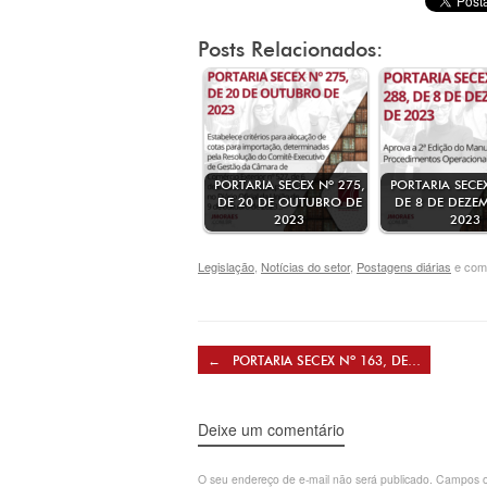
Posts Relacionados:
PORTARIA SECEX Nº 275,
PORTARIA SECEX
DE 20 DE OUTUBRO DE
DE 8 DE DEZE
2023
2023
Legislação
,
Notícias do setor
,
Postagens diárias
e com
Post navigation
←
PORTARIA SECEX Nº 163, DE…
Deixe um comentário
O seu endereço de e-mail não será publicado.
Campos o