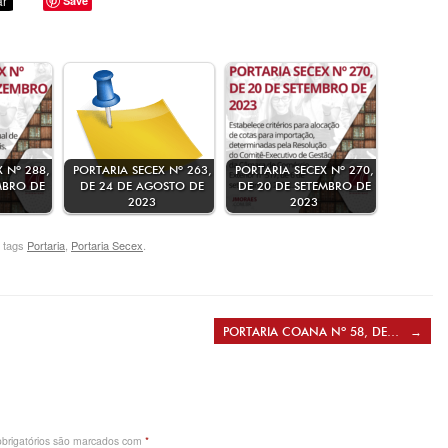
Save
 Nº 288,
PORTARIA SECEX Nº 263,
PORTARIA SECEX Nº 270,
MBRO DE
DE 24 DE AGOSTO DE
DE 20 DE SETEMBRO DE
2023
2023
 tags
Portaria
,
Portaria Secex
.
PORTARIA COANA Nº 58, DE…
→
brigatórios são marcados com
*