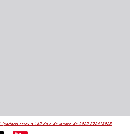
-/portaria-secex-n-162-de-6-de-janeiro-de-2022-372413925