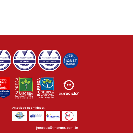
Associada às entidades
jmoraes@jmoraes.com.br