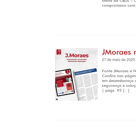
stand da CBDL – C
compromisso com 
JMoraes 
27 de maio de 2025
Fonte JMoraes e N
Confira nas págin
em desembaraço ad
segurança e soluç
| págs. 95 […]
Post navigation