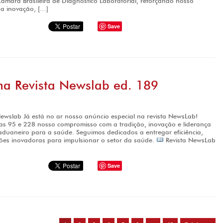
âmara Brasileira de Diagnóstico Laboratorial, reforçando nosso
a inovação, […]
Save
na Revista Newslab ed. 189
ewslab Já está no ar nosso anúncio especial na revista NewsLab!
as 95 e 228 nosso compromisso com a tradição, inovação e liderança
uaneiro para a saúde. Seguimos dedicados a entregar eficiência,
ões inovadoras para impulsionar o setor da saúde.
Revista NewsLab
Save