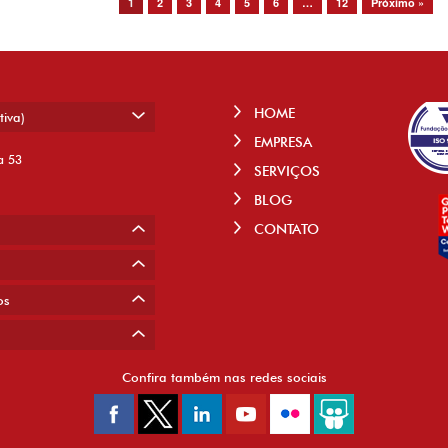
1
2
3
4
5
6
…
12
Próximo »
HOME
tiva)
EMPRESA
a 53
SERVIÇOS
BLOG
CONTATO
os
Confira também nas redes sociais