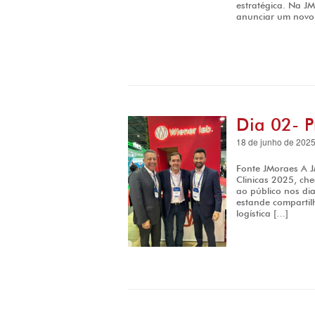
estratégica. Na J
anunciar um novo
Dia 02- 
18 de junho de 202
Fonte JMoraes A J
Clinicas 2025, ch
ao público nos di
estande compartil
logística […]