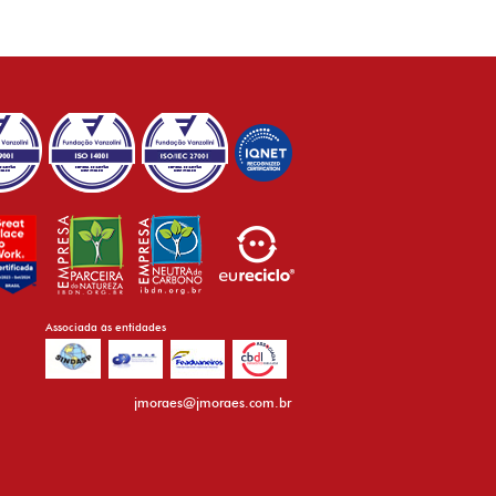
Associada às entidades
jmoraes@jmoraes.com.br