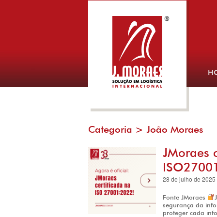
H
Categoria >
João Moraes
JMoraes c
ISO27001
28 de julho de 2025
Fonte JMoraes
segurança da info
proteger cada inf