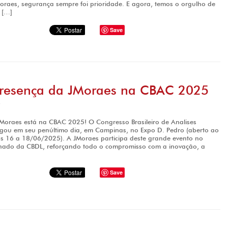
Moraes, segurança sempre foi prioridade. E agora, temos o orgulho de
 […]
Save
Presença da JMoraes na CBAC 2025
5
Moraes está na CBAC 2025! O Congresso Brasileiro de Analises
egou em seu penúltimo dia, em Campinas, no Expo D. Pedro (aberto ao
as 16 a 18/06/2025). A JMoraes participa deste grande evento no
hado da CBDL, reforçando todo o compromisso com a inovação, a
Save