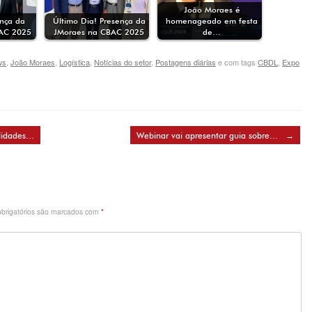
João Moraes é
ença da
Último Dia! Presença da
homenageado em festa
AC 2025
JMoraes na CBAC 2025
de…
ws
,
João Moraes
,
Logística
,
Notícias do setor
,
Postagens diárias
e com tags
CBDL
,
Expo
lidades…
Webinar vai apresentar guia sobre…
→
brigatórios são marcados com
*