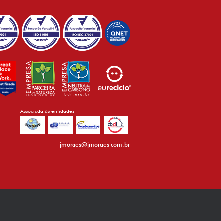
Associada às entidades
jmoraes@jmoraes.com.br