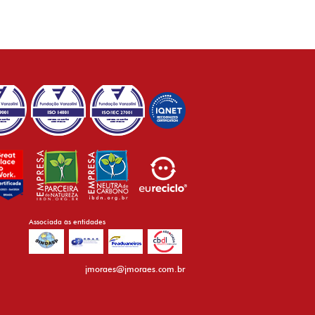
Associada às entidades
jmoraes@jmoraes.com.br