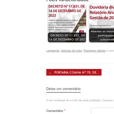
Abertas as inscr
DECRETO Nº 11.831, DE
participaç
14 DE DEZEMBRO DE 2023
subcomi
Legislação
,
Notícias do setor
,
Postagens diárias
e com
Post navigation
←
PORTARIA COANA Nº 70, DE…
Deixe um comentário
O seu endereço de e-mail não será publicado.
Campos o
Comentário
*