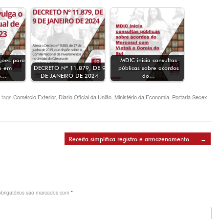
ições para
MDIC inicia consultas
ão em
DECRETO Nº 11.879, DE 9
públicas sobre acordos
tê…
DE JANEIRO DE 2024
do…
 tags
Comércio Exterior
,
Diario Oficial da União
,
Ministério da Economia
,
Portaria Secex
.
Receita simplifica registro e armazenamento…
→
brigatórios são marcados com
*