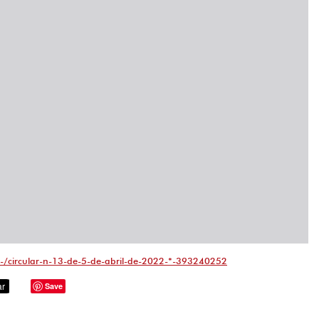
-/circular-n-13-de-5-de-abril-de-2022-*-393240252
Save