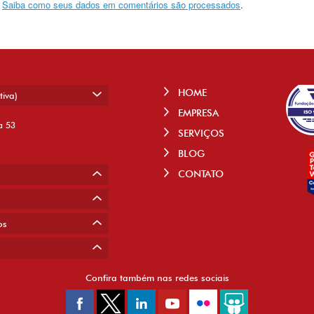
.
Saiba como seus dados em comentários são processados
.
HOME
tiva)
EMPRESA
a 53
SERVIÇOS
BLOG
CONTATO
os
Confira também nas redes sociais