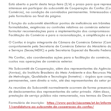
Está aberto a partir desta terça-feira (2/4) o prazo para que repre
interesse em participar do subcomitê de Cooperação do Confac (Com
Comércio), na condição de convidados permanentes. Interessados d
pelo formulário ao final da página.
É função do subcomitê identificar pontos de ineficiência em trâmite
formalidades, exigências ou controles relativos ao comércio exterio
formular recomendações para a implementação dos compromissos 
Facilitação do Comércio e para a racionalização, a simplificação 
O Confac é órgão integrante da Câmara de Comércio Exterior (Came
conjuntamente pela Secretaria de Comércio Exterior do Ministério d
e Serviços (Secex/MDIC) e pela Secretaria Especial da Receita Federa
No Confac, são coordenadas ações para a facilitação do comércio,
custos nas operações de comércio exterior.
No Subcomitê de Cooperação, além dos representantes da Agência N
(Anvisa), do Instituto Brasileiro do Meio Ambiente e dos Recursos Na
de Metrologia, Qualidade e Tecnologia (Inmetro) – órgãos que co
permanentes, sem direito a voto, até dez representantes do setor pr
As reuniões do Subcomitê normalmente ocorrem de forma presencial 
de deslocamentos dos representantes do setor privado. Além disso,
prestação de serviço público não remunerada, nos termos do Decr
Formulário de inscrição:
https://www.gov.br/siscomex/pt-br/inform
1/candidatura-ao-subcomite-de-cooperacao-do-confac/