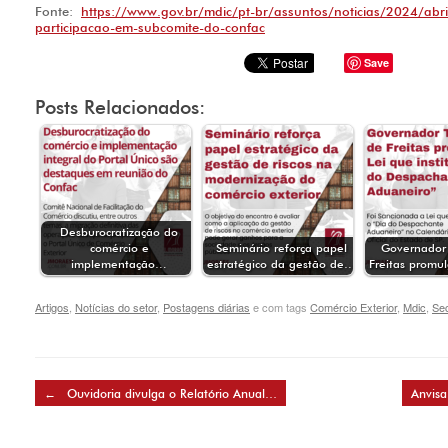
Fonte:
https://www.gov.br/mdic/pt-br/assuntos/noticias/2024/abril
participacao-em-subcomite-do-confac
Save
Posts Relacionados:
Desburocratização do
comércio e
Seminário reforça papel
Governador 
implementação…
estratégico da gestão de…
Freitas promu
Artigos
,
Notícias do setor
,
Postagens diárias
e com tags
Comércio Exterior
,
Mdic
,
Se
Post navigation
←
Ouvidoria divulga o Relatório Anual…
Anvis