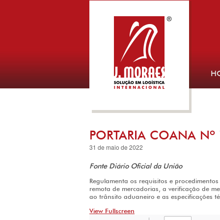
H
PORTARIA COANA Nº 
31 de maio de 2022
Fonte Diário Oficial da União
Regulamenta os requisitos e procedimentos p
remota de mercadorias, a verificação de me
ao trânsito aduaneiro e as especificações t
View Fullscreen