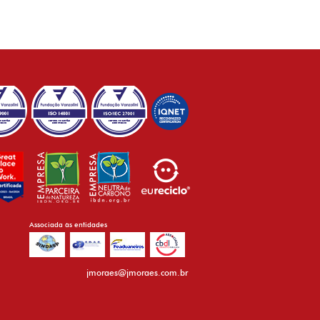
Associada às entidades
jmoraes@jmoraes.com.br