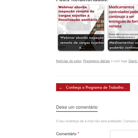
Webinar aborda inspeção
remota de cargas sujeitas
Medicamentos co
à…
poderão continu
Notícias do setor
,
Postagens diárias
e com tags
Diario
Post navigation
←
Conheça o Programa de Trabalho…
Deixe um comentário
O seu endereço de e-mail não será publicado.
Campos o
Comentário
*