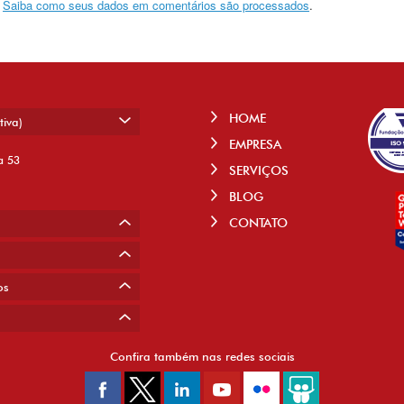
.
Saiba como seus dados em comentários são processados
.
HOME
tiva)
EMPRESA
a 53
SERVIÇOS
BLOG
CONTATO
os
Confira também nas redes sociais