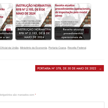
INSTRUÇÃO NORMATIVA
Receita atualiza
ntrolados
RFB Nº 2.193, DE 8 DE
procedimentos
ar a ser…
MAIO DE 2024
operacionais de…
 Oficial da União
,
Ministério da Economia
,
Portaria Coana
,
Receita Federal
.
PORTARIA N° 378, DE 30 DE MAIO DE 2022
→
brigatórios são marcados com
*