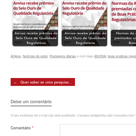
Anvisa recebe prêmios do
Anvisa recebe prêmio do
Normas da 
Selo Ouro de Qualidade
Selo Ouro de Qualidade
premiadas c
Regulatória
Regulatória
Boa
Artigos
,
Notícias do setor
,
Postagens diárias
e com tags
ANVISA
,
boas praticas regul
Post navigation
←
Quer saber se uma pesquisa…
Deixe um comentário
O seu endereço de e-mail não será publicado.
Campos obrigatórios são marcados com
Comentário
*