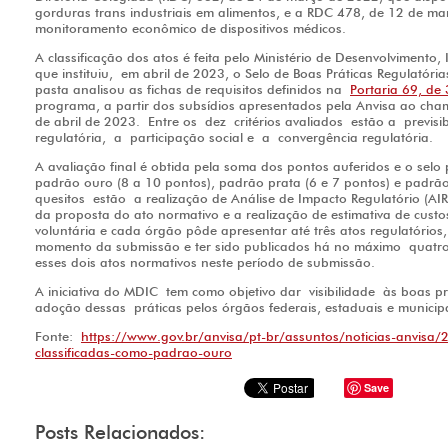
gorduras trans industriais em alimentos, e a RDC 478, de 12 de m
monitoramento econômico de dispositivos médicos.
A classificação dos atos é feita pelo Ministério de Desenvolvimento,
que instituiu, em abril de 2023, o Selo de Boas Práticas Regulatór
pasta analisou as fichas de requisitos definidos na
Portaria 69, de 
programa, a partir dos subsídios apresentados pela Anvisa ao ch
de abril de 2023. Entre os dez critérios avaliados estão a previsi
regulatória, a participação social e a convergência regulatória
.
A avaliação final é obtida pela soma dos pontos auferidos e o selo 
padrão ouro (8 a 10 pontos), padrão prata (6 e 7 pontos) e padrão
quesitos estão a realização de Análise de Impacto Regulatório (AIR
da proposta do ato normativo e a realização de estimativa de custos
voluntária e cada órgão pôde apresentar até três atos regulatórios
momento da submissão e ter sido publicados há no máximo quat
esses dois atos normativos neste período de submissão.
A iniciativa do MDIC tem como objetivo dar
visibilidade às boas p
adoção dessas práticas pelos órgãos federais, estaduais e municip
Fonte:
https://www.gov.br/anvisa/pt-br/assuntos/noticias-anvisa
classificadas-como-padrao-ouro
Save
Posts Relacionados: