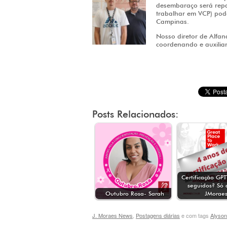
desembaraço será repa
trabalhar em VCP) pod
Campinas.
Nosso diretor de Alfa
coordenando e auxilia
Posts Relacionados:
Certificação GP
seguidos? Só 
Outubro Rosa- Sarah
JMoraes
J. Moraes News
,
Postagens diárias
e com tags
Alyson