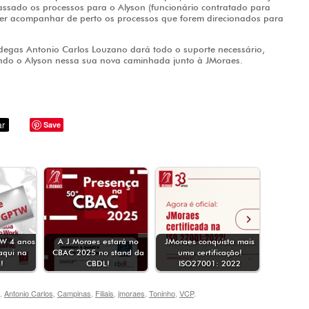
ssado os processos para o Alyson (funcionário contratado para
er acompanhar de perto os processos que forem direcionados para
ndegas Antonio Carlos Louzano dará todo o suporte necessário,
ndo o Alyson nessa sua nova caminhada junto à JMoraes.
Save
TW 4 anos
A J.Moraes estará no
JMoraes conquista mais
aqui na
CBAC 2025 no stand da
uma certificação!
!
CBDL!
ISO27001: 2022
,
Antonio Carlos
,
Campinas
,
Filiais
,
jmoraes
,
Toninho
,
VCP
.