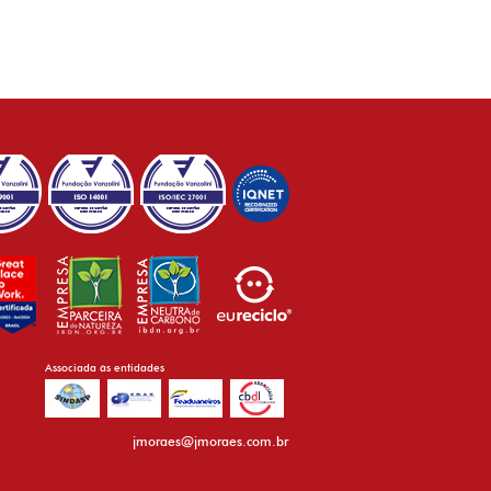
Associada às entidades
jmoraes@jmoraes.com.br