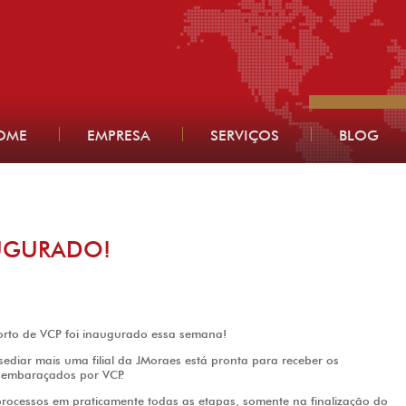
OME
EMPRESA
SERVIÇOS
BLOG
AUGURADO!
orto de VCP foi inaugurado essa semana!
sediar mais uma filial da JMoraes está pronta para receber os
sembaraçados por VCP.
rocessos em praticamente todas as etapas, somente na finalização do