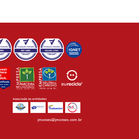
Associada às entidades
jmoraes@jmoraes.com.br