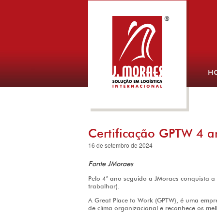
H
Certificação GPTW 4 a
16 de setembro de 2024
Fonte JMoraes
Pelo 4° ano seguido a JMoraes conquista a
trabalhar).
A Great Place to Work (GPTW), é uma empre
de clima organizacional e reconhece os me