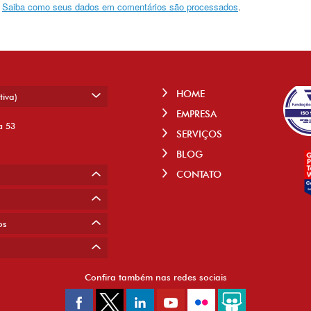
.
Saiba como seus dados em comentários são processados
.
HOME
tiva)
EMPRESA
a 53
SERVIÇOS
BLOG
CONTATO
os
Confira também nas redes sociais