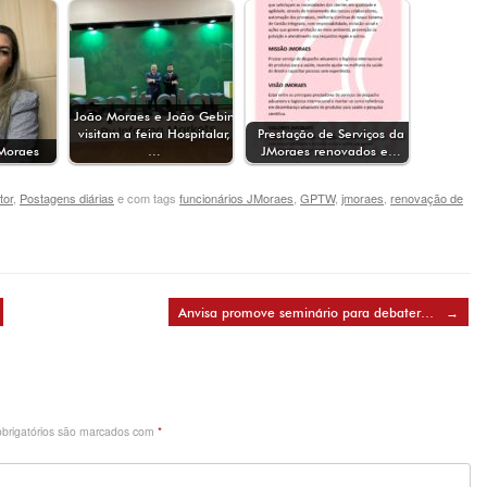
João Moraes e João Gebin
visitam a feira Hospitalar,
Prestação de Serviços da
Moraes
…
JMoraes renovados e…
tor
,
Postagens diárias
e com tags
funcionários JMoraes
,
GPTW
,
jmoraes
,
renovação de
Anvisa promove seminário para debater…
→
brigatórios são marcados com
*