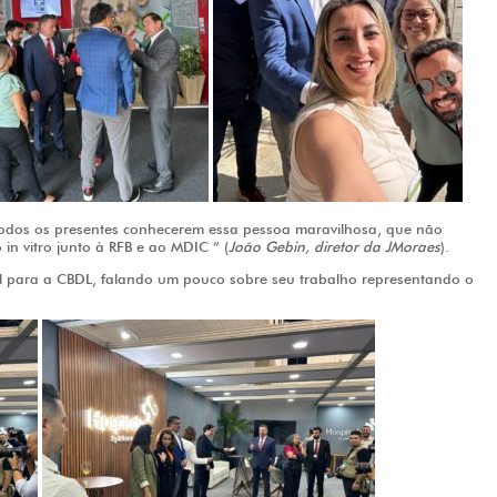
todos os presentes conhecerem essa pessoa maravilhosa, que não
in vitro junto à RFB e ao MDIC ” (
João Gebin, diretor da JMoraes
).
l para a CBDL, falando um pouco sobre seu trabalho representando o