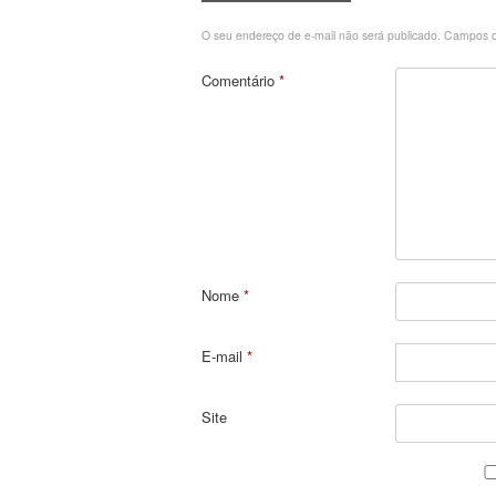
O seu endereço de e-mail não será publicado.
Campos o
Comentário
*
Nome
*
E-mail
*
Site