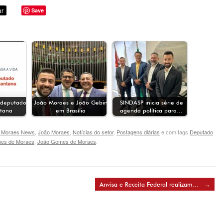
Save
deputado
João Moraes e João Gebin
SINDASP inicia série de
ntana
em Brasília
agenda política para…
. Moraes News
,
João Moraes
,
Notícias do setor
,
Postagens diárias
e com tags
Deputado
es de Moraes
,
João Gomes de Moraes
.
Anvisa e Receita Federal realizam…
→