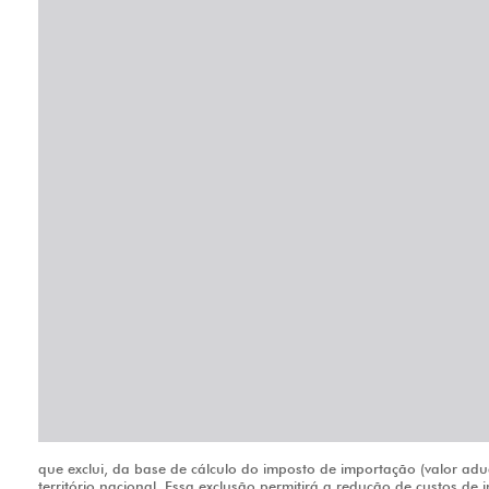
que exclui, da base de cálculo do imposto de importação (valor adu
território nacional. Essa exclusão permitirá a redução de custos 