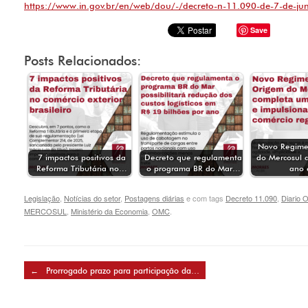
https://www.in.gov.br/en/web/dou/-/decreto-n-11.090-de-7-de-
Save
Posts Relacionados:
Novo Regime
7 impactos positivos da
Decreto que regulamenta
do Mercosul 
Reforma Tributária no…
o programa BR do Mar…
ano
Legislação
,
Notícias do setor
,
Postagens diárias
e com tags
Decreto 11.090
,
Diario O
MERCOSUL
,
Ministério da Economia
,
OMC
.
Post navigation
←
Prorrogado prazo para participação da…