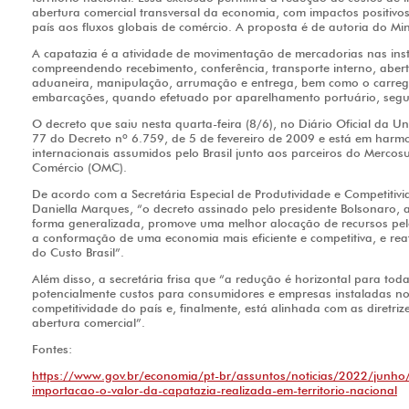
abertura comercial transversal da economia, com impactos positivos
país aos fluxos globais de comércio. A proposta é de autoria do Mi
A capatazia é a atividade de movimentação de mercadorias nas inst
compreendendo recebimento, conferência, transporte interno, aber
aduaneira, manipulação, arrumação e entrega, bem como o carre
embarcações, quando efetuado por aparelhamento portuário, segu
O decreto que saiu nesta quarta-feira (8/6), no Diário Oficial da Uni
77 do Decreto nº 6.759, de 5 de fevereiro de 2009 e está em har
internacionais assumidos pelo Brasil junto aos parceiros do Merco
Comércio (OMC).
De acordo com a Secretária Especial de Produtividade e Competitiv
Daniella Marques, “o decreto assinado pelo presidente Bolsonaro, 
forma generalizada, promove uma melhor alocação de recursos pel
a conformação de uma economia mais eficiente e competitiva, e r
do Custo Brasil”.
Além disso, a secretária frisa que “a redução é horizontal para to
potencialmente custos para consumidores e empresas instaladas no
competitividade do país e, finalmente, está alinhada com as diretr
abertura comercial”.
Fontes:
https://www.gov.br/economia/pt-br/assuntos/noticias/2022/junho/
importacao-o-valor-da-capatazia-realizada-em-territorio-nacional