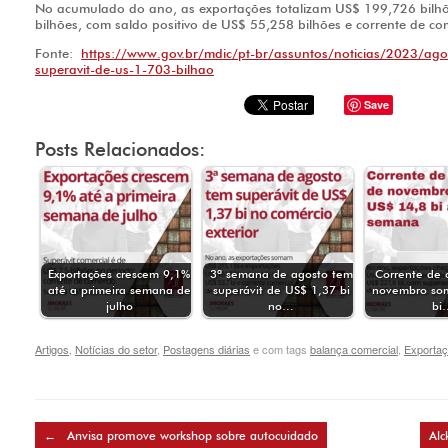
No acumulado do ano, as exportações totalizam US$ 199,726 bilh
bilhões, com saldo positivo de US$ 55,258 bilhões e corrente de c
Fonte:
https://www.gov.br/mdic/pt-br/assuntos/noticias/2023/agos
superavit-de-us-1-703-bilhao
Save
Posts Relacionados:
Exportações crescem 9,1%
3ª semana de agosto tem
Corrente de 
até a primeira semana de
superávit de US$ 1,37 bi
novembro so
julho
no…
bi
Artigos
,
Notícias do setor
,
Postagens diárias
e com tags
balança comercial
,
Exporta
Post navigation
←
Anvisa promove workshop sobre autocuidado
Alc