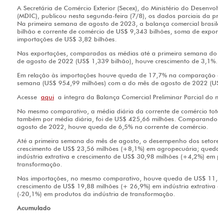
A Secretária de Comércio Exterior (Secex), do Ministério do Desenvol
(MDIC), publicou nesta segunda-feira (7/8), os dados parciais da 
Na primeira semana de agosto de 2023, a balança comercial brasile
bilhão e corrente de comércio de US$ 9,343 bilhões, soma de expo
importações de US$ 3,82 bilhões.
Nas exportações, comparadas as médias até a primeira semana do
de agosto de 2022 (US$ 1,339 bilhão), houve crescimento de 3,1%.
Em relação às importações houve queda de 17,7% na comparação e
semana (US$ 954,99 milhões) com a do mês de agosto de 2022 (US
Acesse
aqui
a íntegra da Balança Comercial Preliminar Parcial do
No mesmo comparativo, a média diária da corrente de comércio tota
também por média diária, foi de US$ 425,66 milhões. Comparando
agosto de 2022, houve queda de 6,5% na corrente de comércio.
Até a primeira semana do mês de agosto, o desempenho dos setores 
crescimento de US$ 23,56 milhões (+8,1%) em agropecuária; qued
indústria extrativa e crescimento de US$ 30,98 milhões (+4,2%) em 
transformação.
Nas importações, no mesmo comparativo, houve queda de US$ 11,5
crescimento de US$ 19,88 milhões (+ 26,9%) em indústria extrativ
(-20,1%) em produtos da indústria de transformação.
Acumulado