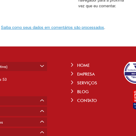
vez que eu comentar.
.
Saiba como seus dados em comentários são processados
.
HOME
tiva)
EMPRESA
a 53
SERVIÇOS
BLOG
CONTATO
os