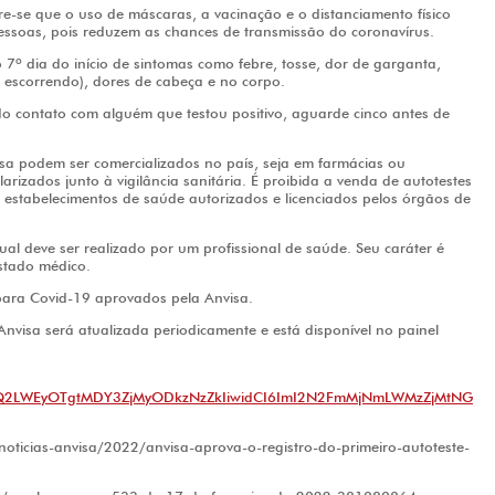
e-se que o uso de máscaras, a vacinação e o distanciamento físico
ssoas, pois reduzem as chances de transmissão do coronavírus.
o 7º dia do início de sintomas como febre, tosse, dor de garganta,
 escorrendo), dores de cabeça e no corpo.
do contato com alguém que testou positivo, aguarde cinco antes de
sa podem ser comercializados no país, seja em farmácias ou
rizados junto à vigilância sanitária. É proibida a venda de autotestes
 estabelecimentos de saúde autorizados e licenciados pelos órgãos de
al deve ser realizado por um profissional de saúde. Seu caráter é
estado médico.
para Covid-19 aprovados pela Anvisa.
Anvisa será atualizada periodicamente e está disponível no painel
2LWEyOTgtMDY3ZjMyODkzNzZkIiwidCI6ImI2N2FmMjNmLWMzZjMtNG
noticias-anvisa/2022/anvisa-aprova-o-registro-do-primeiro-autoteste-