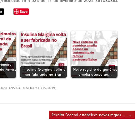
-/resolucao-re-n-533-de-17-de-fevereiro-de-2022-381080864
Save
rimeira
da Anvisa
Insulina Glargina volta a
Novo registro de genérico
ser fabricada no Brasil
amplia acesso ao…
 tags
ANVISA
,
auto testes
,
Covid-19
.
Receita Federal estabelece novas regras…
→