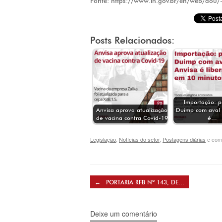
Fonte: https://www.in.gov.br/en/web/dou/
Posts Relacionados:
Importação: p
Anvisa aprova atualização
Duimp com aval 
de vacina contra Covid-19
é…
Legislação
,
Notícias do setor
,
Postagens diárias
e com
Post navigation
←
PORTARIA RFB Nº 143, DE…
Deixe um comentário