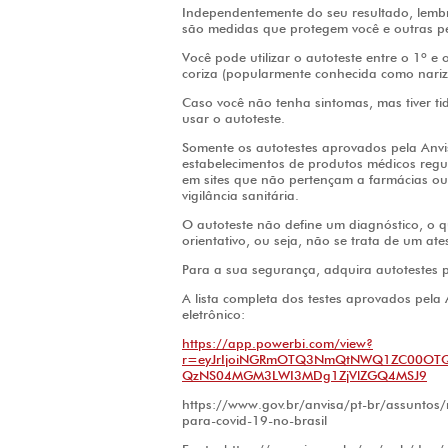
Independentemente do seu resultado, lembr
são medidas que protegem você e outras pe
Você pode utilizar o autoteste entre o 1º e 
coriza (popularmente conhecida como nariz
Caso você não tenha sintomas, mas tiver ti
usar o autoteste.
Somente os autotestes aprovados pela Anvi
estabelecimentos de produtos médicos regula
em sites que não pertençam a farmácias ou
vigilância sanitária.
O autoteste não define um diagnóstico, o qu
orientativo, ou seja, não se trata de um at
Para a sua segurança, adquira autotestes 
A lista completa dos testes aprovados pela 
eletrônico:
https://app.powerbi.com/view?
r=eyJrIjoiNGRmOTQ3NmQtNWQ1ZC00OTQ
QzNS04MGM3LWI3MDg1ZjVlZGQ4MSJ9
https://www.gov.br/anvisa/pt-br/assuntos/
para-covid-19-no-brasil