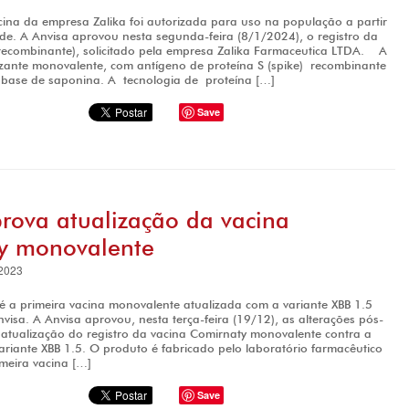
cina da empresa Zalika foi autorizada para uso na população a partir
de. A Anvisa aprovou nesta segunda-feira (8/1/2024), o registro da
recombinante), solicitado pela empresa Zalika Farmaceutica LTDA. A
zante monovalente, com antígeno de proteína S (spike) recombinante
base de saponina. A tecnologia de proteína […]
Save
rova atualização da vacina
y monovalente
2023
 é a primeira vacina monovalente atualizada com a variante XBB 1.5
visa. A Anvisa aprovou, nesta terça-feira (19/12), as alterações pós-
a atualização do registro da vacina Comirnaty monovalente contra a
ariante XBB 1.5. O produto é fabricado pelo laboratório farmacêutico
imeira vacina […]
Save