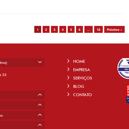
1
2
3
4
5
6
…
18
Próximo »
HOME
tiva)
EMPRESA
a 53
SERVIÇOS
BLOG
CONTATO
os