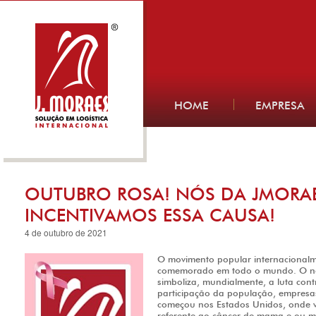
HOME
EMPRESA
OUTUBRO ROSA! NÓS DA JMORAE
INCENTIVAMOS ESSA CAUSA!
4 de outubro de 2021
O movimento popular internacional
comemorado em todo o mundo. O nom
simboliza, mundialmente, a luta con
participação da população, empresa
começou nos Estados Unidos, onde v
referente ao câncer de mama e ou 