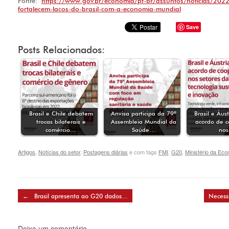
Fonte:
https://www.gov.br/economia/pt-br/assuntos/noticias/2022
fortalecem-lacos-do-brasil-com-a-economia-mundial
Save
Posts Relacionados:
Brasil e Chile debatem
Anvisa participa da 79ª
Brasil e Áus
trocas bilaterais e
Assembleia Mundial da
acordo de 
comércio…
Saúde…
no
Artigos
,
Notícias do setor
,
Postagens diárias
e com tags
FMI
,
G20
,
Ministério da Ec
Post navigation
←
Brasil apresenta ao G20 dados…
Necess
Deixe um comentário