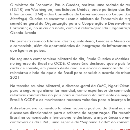
O ministro da Economia, Paulo Guedes, realizou uma rodada de reun
(13/10) em Washington, nos Estados Unidos, onde participa das R
Internacional (FMI) e dos Conselhos de Governadores do Grupo Ba
Meetings
). Guedes se encontrou com o ministro da Economia da Ar
secretário-geral da Organização para a Cooperação e Desenvolvi
Cormann; e, no início da noite, com a diretora-geral da Organiza
Okonio-Iweala.
Na primeira reunião bilateral desta quinta-feira, Guedes e Massa 
e comerciais, além de oportunidades de integração de infraestrutur
que ligam os países.
No segundo compromisso bilateral do dia, Paulo Guedes e Mathia
no ingresso do Brasil na OCDE. O secretário destacou que o país fo
carta de convite, em janeiro deste ano, e a enviar o memorando i
relembrou ainda do apoio do Brasil para concluir o acordo de tri
2021.
Na terceira reunião bilateral, a diretora-geral da OMC, Ngozi Okon
para a segurança alimentar mundial, como exportador de commoditie
reformas conduzidas no país para a melhoria do ambiente de negó
Brasil à OCDE e os movimentos recentes voltados para a inserção i
A diretora-geral comentou também sobre a postura do Brasil nas n
discussões direcionadas para a reforma da organização. Ela reconh
Brasil na comunidade internacional e destacou a importância do e
controvérsias da OMC, uma espécie de “Suprema Corte” do comércio