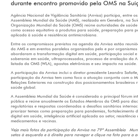
durante encontro promovido pela OMS na Suí
Agência Nacional de Vigilância Sanitária (Anvisa) participa, entre o
Assembleia Mundial da Saúde (AMS), realizada em Genebra, na Suí
Organização Mundial da Saúde (OMS) reúne autoridades de saúde de
como acesso equitativo a produtos para saúde, preparação para pand
aplicada à saúde e resistência antimicrobiana.
Entre os compromissos previstos na agenda da Anvisa estão reuniões
da AMS e em eventos paralelos organizados pelo e por organismos 
abordaram a transformação digital em saúde, participação social e
soberania em saúde, ultraprocessados, processo de avaliação da A
listada da OMS (WLA), apostas eletrônicas e seu impacto na saúde.
A participação da Anvisa inclui o diretor-presidente Leandro Safatl
participação da Anvisa tem como foco a atuação conjunta com o Min
Relações Exteriores na construção dos posicionamentos brasileiros 
saúde global.
A Assembleia Mundial da Saúde é considerada o principal fórum in
pública e reúne anualmente os Estados-Membros da OMS para discuti
regulatórias e respostas coordenadas a desafios sanitários interna
priorizar temas como preparação para pandemias, fortalecimento 
digital em saúde, inteligência artificial aplicada ao setor, resistênci
medicamentos e vacinas.
Veja mais fotos da participação da Anvisa na 79ª Assembleia Mund
setas à esquerda e à direita para navegar e clique na foto para a a