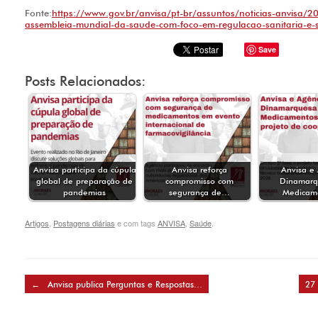
Fonte:
https://www.gov.br/anvisa/pt-br/assuntos/noticias-anvisa/2
assembleia-mundial-da-saude-com-foco-em-regulacao-sanitaria-e-
Save
Posts Relacionados:
Anvisa participa da cúpula
Anvisa reforça
Anvisa e
global de preparação de
compromisso com
Dinamarq
pandemias
segurança de…
Medicam
Artigos
,
Postagens diárias
e com tags
ANVISA
,
Saúde
.
Post navigation
←
Anvisa publica Perguntas e Respostas…
27