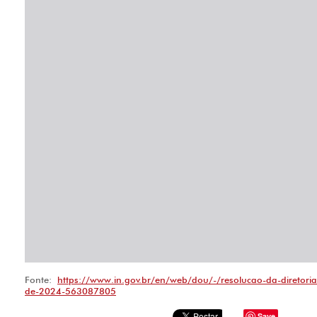
Fonte:
https://www.in.gov.br/en/web/dou/-/resolucao-da-diretori
de-2024-563087805
Save