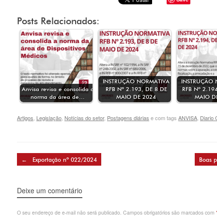
Posts Relacionados:
INSTRUÇÃO NORMATIVA
INSTRUÇÃO 
Anvisa revisa e consolida a
RFB Nº 2.193, DE 8 DE
RFB Nº 2.19
norma da área de…
MAIO DE 2024
MAIO D
Artigos
,
Legislação
,
Notícias do setor
,
Postagens diárias
e com tags
ANVISA
,
Diario 
Post navigation
←
Exportação nº 022/2024
Boas p
Deixe um comentário
O seu endereço de e-mail não será publicado.
Campos obrigatórios são marcados com