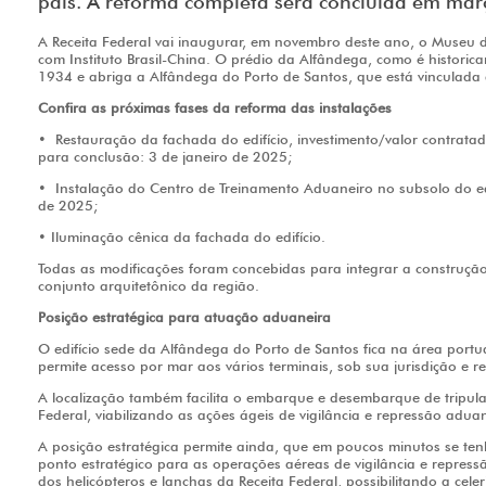
país. A reforma completa será concluída em mar
A Receita Federal vai inaugurar, em novembro deste ano, o Museu 
com Instituto Brasil-China. O prédio da Alfândega, como é histori
1934 e abriga a Alfândega do Porto de Santos, que está vinculada à
Confira as próximas fases da reforma das instalações
• Restauração da fachada do edifício, investimento/valor contratad
para conclusão: 3 de janeiro de 2025;
• Instalação do Centro de Treinamento Aduaneiro no subsolo do edi
de 2025;
• Iluminação cênica da fachada do edifício.
Todas as modificações foram concebidas para integrar a construçã
conjunto arquitetônico da região.
Posição estratégica para atuação aduaneira
O edifício sede da Alfândega do Porto de Santos fica na área portu
permite acesso por mar aos vários terminais, sob sua jurisdição e r
A localização também facilita o embarque e desembarque de tripula
Federal, viabilizando as ações ágeis de vigilância e repressão aduan
A posição estratégica permite ainda, que em poucos minutos se te
ponto estratégico para as operações aéreas de vigilância e repre
dos helicópteros e lanchas da Receita Federal, possibilitando a cel