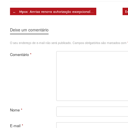
Post navigation
←
Mpox: Anvisa renova autorização excepcional…
E
Deixe um comentário
O seu endereço de e-mail não será publicado.
Campos obrigatórios são marcados com
Comentário
*
Nome
*
E-mail
*