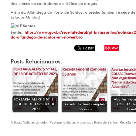
dos crimes de contrabando e tráfico de drogas.
Além da Alfândega do Porto de Santos, o prédio também é sede de
Estados Unidos).
Fonte:
https://www.gov.br/receitafederal/pt-br/assuntos/noticias
da-alfandega-de-santos-em-novembro
Save
Posts Relacionados:
PORTARIA ALF/STS Nº 143,
Abertas inscr
DE 18 DE AGOSTO DE
Receita Federal completa
COLFAC Tra
2023
55 anos
Even
Artigos
,
Notícias do setor
,
Postagens diárias
e com tags
Porto de Santos
,
Receita Fe