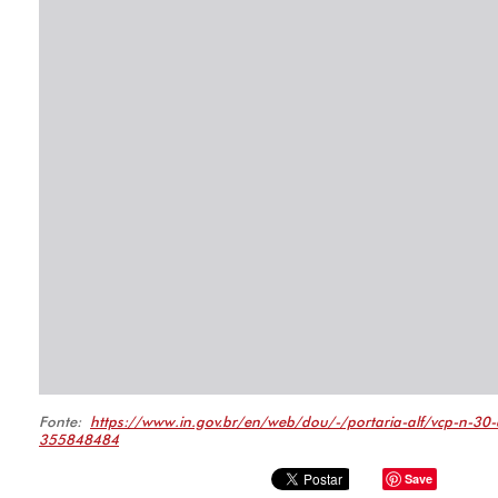
Fonte:
https://www.in.gov.br/en/web/dou/-/portaria-alf/vcp-n-30
355848484
Save