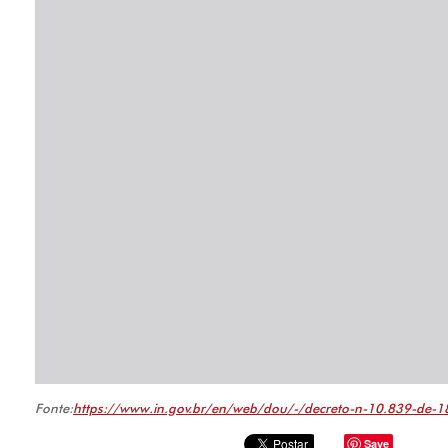
Fonte:
https://www.in.gov.br/en/web/dou/-/decreto-n-10.839-de
Save