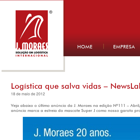
HOME
EMPRESA
Logística que salva vidas – NewsLa
18 de maio de 2012
Veja abaixo o último anúncio da J. Moraes na edição Nº111 – Abri
anúncio marca a estreia do mascote Super J como nosso garoto p