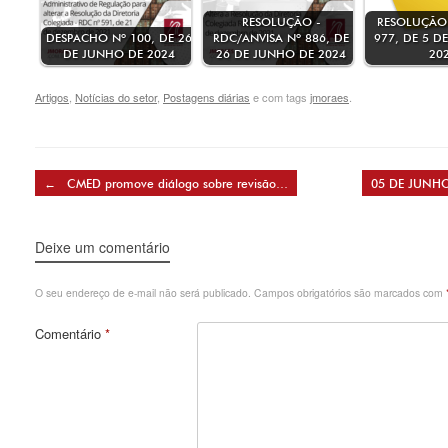
RESOLUÇÃO -
RESOLUÇÃO 
DESPACHO Nº 100, DE 26
RDC/ANVISA Nº 886, DE
977, DE 5 D
DE JUNHO DE 2024
26 DE JUNHO DE 2024
20
Artigos
,
Notícias do setor
,
Postagens diárias
e com tags
jmoraes
.
Post navigation
←
CMED promove diálogo sobre revisão…
05 DE JUNH
Deixe um comentário
O seu endereço de e-mail não será publicado.
Campos obrigatórios são marcados com
Comentário
*