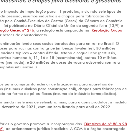
industriais e chapas para oleodutos e gasodutos
o Imposto de Importação para 11 produtos, incluindo sete tipos de
ir pressão, insumos industriais e chapas para fabricação de
da pelo Comitê-Executivo de Gestão (Gecex) da Câmara de Comércio
– foi publicada no Diário Oficial da União da segunda-feira (13/9) e
lução Gecex nº 246
, a redução está amparada na
Resolução Grupo
or razões de abastecimento.
ontinuarão tendo seus custos barateados para entrar no Brasil. O
es para vacinas contra gripe (influenza trivalentes); 30 milhões
acinas tríplices – contra difteria, tétano e coqueluche (pertussis,
mavirus humano 6, 11, 16 e 18 (recombinante); outros 10 milhões
iva (inativada); e 20 milhões de doses de vacina adsorvida contra a
mophilus influenzae B.
s para compras do exterior de braçadeiras para aparelhos de
os (insumos químicos para construção civil), chapas para fabricação de
to na forma de pó ou flocos (insumo da indústria termoplástica).
or ainda neste mês de setembro, mas, para alguns produtos, a medida
 dezembro de 2021, com um item ficando para abril de 2022.
ifárias o governo promove a incorporação das
Diretrizes de nº 88 a 98
M)
ao ordenamento jurídico brasileiro. A CCM é o órgão encarregado