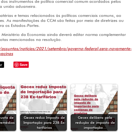
o dos instrumentos de política comercial comum acordados pelos
a união aduaneira.
rias e temas relacionados às políticas comerciais comuns, ao
ses. As manifestações da CCM são feitas por meio de diretrizes ou
ara os Estados-Partes.
do Ministério da Economia ainda deverá editar norma complementar
 cotas mencionadas na resolução.
/assuntos/noticias/2021/setembro/governo-federal-zera-novamente-
vacinas
Save
quota de
Gecex reduz Imposto de
Gecex delibera pela
remédios
Importação para 238 Ex-
redução de imposto de
tarifários
importação…