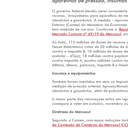
aparelhos de pressão, insumos 
O governo federal decidiu zerar novamente 
vacinas
,
braçadeiras para aparelhos de med
oleodutos e gasodutos. A medida – aprova
Exterior (Camex) do Ministério da Economia 
tem validade de um ano. Conforme a
Reso
Mercado Comum nº 49/19 do Mercosul
, p
Ao todo, 112 milhões de doses de vacinas c
Gecex determinou cotas de 20 milhões de dos
contra a hepatite B; 10 milhões de doses de v
acelular – dTpa); 18 milhões contra papilo
contra hepatite A; quatro milhões contra ra
difteria, tétano, pertussis, hepatite B e Hae
Insumos e equipamentos
Também foram mantidos em zero os imposto
medição de pressão arterial, lignossulfonat
oleodutos e gasodutos, além de policarbona
A maior parte das renovações entra em vig
começará a valer em outubro, novembro ou
Diretrizes do Mercosul
Segundo a Camex, com essas reduções tar
da Comissão de Comércio do Mercosul (CC