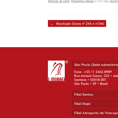
Notícias do setor
,
Postagens diárias
e com tags
govern
Post navigation
←
Resolução Gecex n° 245 e n°246
São Paulo (Sede administra
Fone: +55 11 2463-8989
Rua Amaral Gama, 333 • sal
Santana • 02018-001
São Paulo • SP • Brasil
Filial Santos
Filial Itajaí
Filial Aeroporto de Viracop