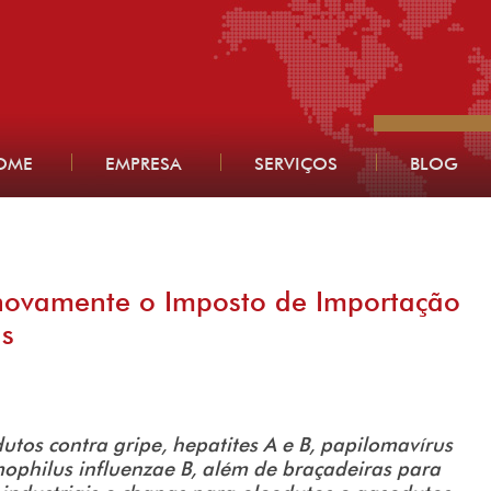
OME
EMPRESA
SERVIÇOS
BLOG
 novamente o Imposto de Importação
as
os contra gripe, hepatites A e B, papilomavírus
mophilus influenzae B, além de braçadeiras para