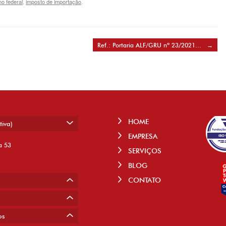
o federal
,
imposto de importação
.
Ref.: Portaria ALF/GRU nº 23/2021…
→
HOME
tiva)
EMPRESA
a 53
SERVIÇOS
BLOG
CONTATO
os