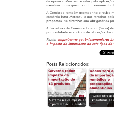
de apoiar o Mercosul e zelar pela aplicaçã
membros, para garantir o funcionamento d
A Comissão também acompanha e revisa maté
comércio intra-Mercosul e aos terceiros paí
propostas. As diretrizes são obrigatórias p
A Secretaria de Comércio Exterior (Secex) 
para estabelecer critérios de alocação das
Fonte:
https://www.gov.br/economia/pt-br
o-imposto-de-importacao-de-sete-tipos-de-
Posts Relacionados:
Gecex zera alí
Governo reduz imposto de
importação de 
importação de 13 produtos
e…