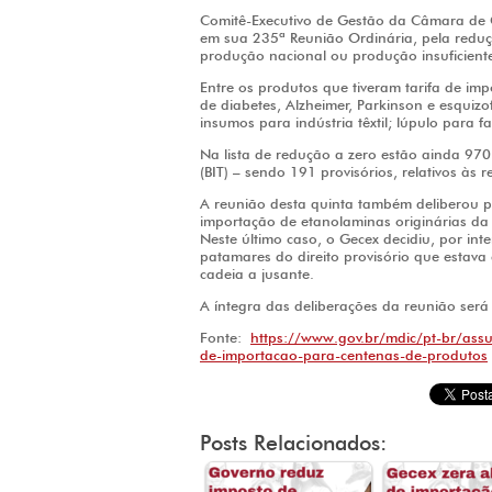
Comitê-Executivo de Gestão da Câmara de Co
em sua 235ª Reunião Ordinária, pela reduç
produção nacional ou produção insuficient
Entre os produtos que tiveram tarifa de i
de diabetes, Alzheimer, Parkinson e esquizof
insumos para indústria têxtil; lúpulo para 
Na lista de redução a zero estão ainda 970 
(BIT) – sendo 191 provisórios, relativos às
A reunião desta quinta também deliberou pe
importação de etanolaminas originárias da 
Neste último caso, o Gecex decidiu, por int
patamares do direito provisório que estava
cadeia a jusante.
A íntegra das deliberações da reunião ser
Fonte:
https://www.gov.br/mdic/pt-br/ass
de-importacao-para-centenas-de-produtos
Posts Relacionados: