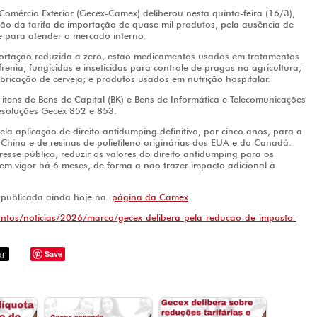
mércio Exterior (Gecex-Camex) deliberou nesta quinta-feira (16/3),
ão da tarifa de importação de quase mil produtos, pela ausência de
e para atender o mercado interno.
mportação reduzida a zero, estão medicamentos usados em tratamentos
renia; fungicidas e inseticidas para controle de pragas na agricultura;
fabricação de cerveja; e produtos usados em nutrição hospitalar.
itens de Bens de Capital (BK) e Bens de Informática e Telecomunicações
 resoluções Gecex 852 e 853.
la aplicação de direito antidumping definitivo, por cinco anos, para a
China e de resinas de polietileno originárias dos EUA e do Canadá.
eresse público, reduzir os valores do direito antidumping para os
 em vigor há 6 meses, de forma a não trazer impacto adicional à
á publicada ainda hoje na
página da Camex
untos/noticias/2026/marco/gecex-delibera-pela-reducao-de-imposto-
Save