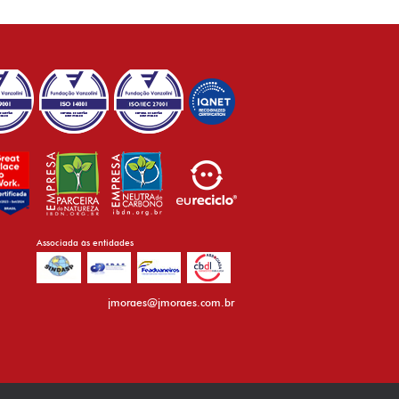
Associada às entidades
jmoraes@jmoraes.com.br