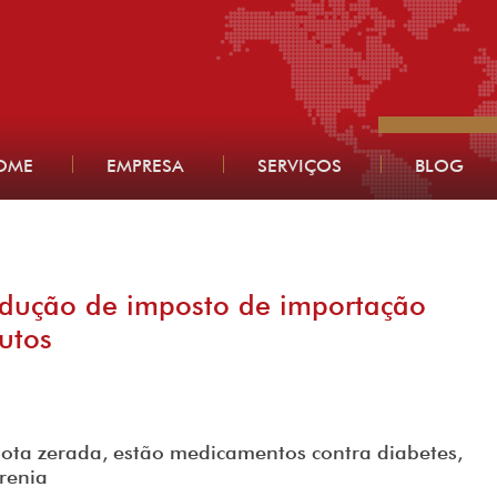
OME
EMPRESA
SERVIÇOS
BLOG
edução de imposto de importação
utos
quota zerada, estão medicamentos contra diabetes,
frenia