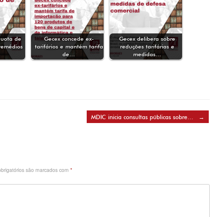
quota de
Gecex concede ex-
Gecex delibera sobre
remédios
tarifários e mantém tarifa
reduções tarifárias e
de…
medidas…
MDIC inicia consultas públicas sobre…
→
brigatórios são marcados com
*