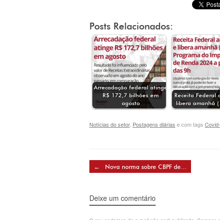
Posts Relacionados:
Arrecadação federal atinge
R$ 172,7 bilhões em
Receita Federal 
agosto
libera amanhã 
Notícias do setor
,
Postagens diárias
e com tags
Covid
Post navigation
←
Nova norma sobre CBPF de…
Deixe um comentário