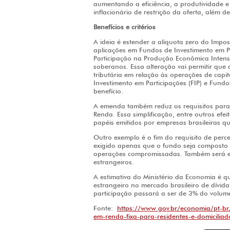
aumentando a eficiência, a produtividade e
inflacionário de restrição da oferta, além 
Benefícios e critérios
A ideia é estender a alíquota zero do Impo
aplicações em Fundos de Investimento em Pa
Participação na Produção Econômica Intens
soberanos. Essa alteração vai permitir que
tributária em relação às operações de capit
Investimento em Participações (FIP) e Fund
benefício.
A emenda também reduz os requisitos para 
Renda. Essa simplificação, entre outros efei
papéis emitidos por empresas brasileiras q
Outro exemplo é o fim do requisito de perc
exigido apenas que o fundo seja composto ex
operações compromissadas. Também será exc
estrangeiros.
A estimativa do Ministério da Economia é q
estrangeiro no mercado brasileiro de dívid
participação passará a ser de 3% do volum
Fonte:
https://www.gov.br/economia/pt-br
em-renda-fixa-para-residentes-e-domiciliad