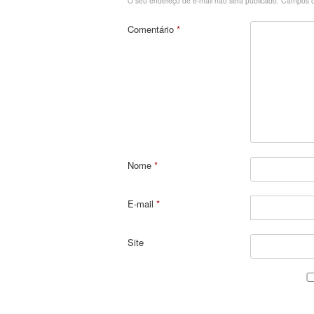
O seu endereço de e-mail não será publicado.
Campos o
Comentário
*
Nome
*
E-mail
*
Site