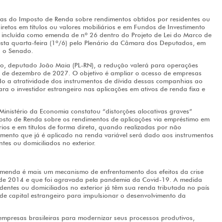
tas do Imposto de Renda sobre rendimentos obtidos por residentes ou
diretos em títulos ou valores mobiliários e em Fundos de Investimento
oi incluída como emenda de nº 26 dentro do Projeto de Lei do Marco de
sta quarta-feira (1º/6) pelo Plenário da Câmara dos Deputados, em
a o Senado.
eto, deputado João Maia (PL-RN), a redução valerá para operações
31 de dezembro de 2027. O objetivo é ampliar o acesso de empresas
ndo a atratividade dos instrumentos de dívida dessas companhias ao
ra o investidor estrangeiro nas aplicações em ativos de renda fixa e
 Ministério da Economia constatou “distorções alocativas graves”
posto de Renda sobre os rendimentos de aplicações via empréstimo em
rios e em títulos de forma direta, quando realizadas por não
ento que já é aplicado na renda variável será dado aos instrumentos
ntes ou domiciliados no exterior.
emenda é mais um mecanismo de enfrentamento dos efeitos da crise
r de 2014 e que foi agravada pela pandemia da Covid-19. A medida
sidentes ou domiciliados no exterior já têm sua renda tributada no país
ão de capital estrangeiro para impulsionar o desenvolvimento da
 empresas brasileiras para modernizar seus processos produtivos,