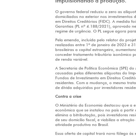
impulsionando a produção.
O governo federal reduziu a zero as alíquo
domiciliados no exterior nos investimentos 
em Direitos Creditórios (FIDC). A medida f
Garantias (PL nº 4.188/2021), aprovado ne
regime de urgência. O PL segue agora par
Pela emenda, incluída pelo relator do proj
realizadas entre 1º de janeiro de 2023 e 
brasileiras a capital estrangeiro, aumenta
conceder tratamento tributário isonômico pa
de renda variável.
A Secretaria de Política Econômica (SPE) do
causadas pelas diferentes alíquotas do Im
Fundos de Investimento em Direitos Creditó
residentes. Com a mudança, o mesmo tratam
de dívida adquiridos por investidores reside
Contra a crise
O Ministério da Economia destacou que a 
econômica que se instalou no país a parti
elimina a bitributação, pois investidores re
de seu domicílio fiscal, e viabiliza a atraç
atividade produtiva no Brasil.
Essa oferta de capital trará novo fôlego às