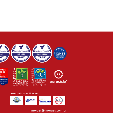
Associada às entidades
jmoraes@jmoraes.com.br