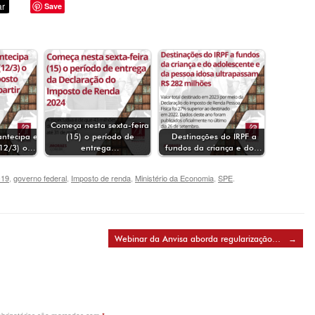
Save
Começa nesta sexta-feira
antecipa e
(15) o período de
Destinações do IRPF a
(12/3) o…
entrega…
fundos da criança e do…
-19
,
governo federal
,
Imposto de renda
,
Ministério da Economia
,
SPE
.
Webinar da Anvisa aborda regularização…
→