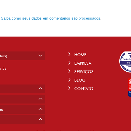
.
Saiba como seus dados em comentários são processados
.
HOME
tiva)
EMPRESA
a 53
SERVIÇOS
BLOG
CONTATO
os