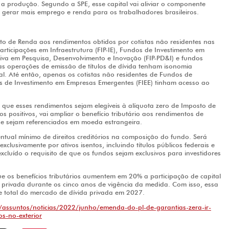
 a produção. Segundo a SPE, esse capital vai aliviar o componente
de gerar mais emprego e renda para os trabalhadores brasileiros.
sto de Renda aos rendimentos obtidos por cotistas não residentes nas
rticipações em Infraestrutura (FIP-IE), Fundos de Investimento em
iva em Pesquisa, Desenvolvimento e Inovação (FIP-PD&I) e fundos
 as operações de emissão de títulos de dívida tenham isonomia
al. Até então, apenas os cotistas não residentes de Fundos de
os de Investimento em Empresas Emergentes (FIEE) tinham acesso ao
que esses rendimentos sejam elegíveis à alíquota zero de Imposto de
tos positivos, vai ampliar o benefício tributário aos rendimentos de
ue sejam referenciados em moeda estrangeira.
entual mínimo de direitos creditórios na composição do fundo. Será
clusivamente por ativos isentos, incluindo títulos públicos federais e
luído o requisito de que os fundos sejam exclusivos para investidores
ue os benefícios tributários aumentem em 20% a participação de capital
a privada durante os cinco anos de vigência da medida. Com isso, essa
e total do mercado de dívida privada em 2027.
/assuntos/noticias/2022/junho/emenda-do-pl-de-garantias-zera-ir-
os-no-exterior