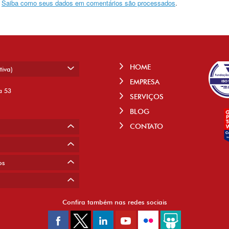
.
Saiba como seus dados em comentários são processados
.
HOME
tiva)
EMPRESA
a 53
SERVIÇOS
BLOG
CONTATO
os
Confira também nas redes sociais