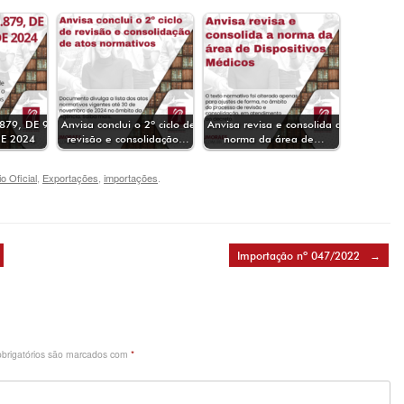
879, DE 9
Anvisa conclui o 2º ciclo de
Anvisa revisa e consolida a
E 2024
revisão e consolidação…
norma da área de…
io Oficial
,
Exportações
,
importações
.
Importação nº 047/2022
→
brigatórios são marcados com
*