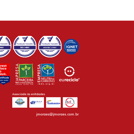
Associada às entidades
jmoraes@jmoraes.com.br