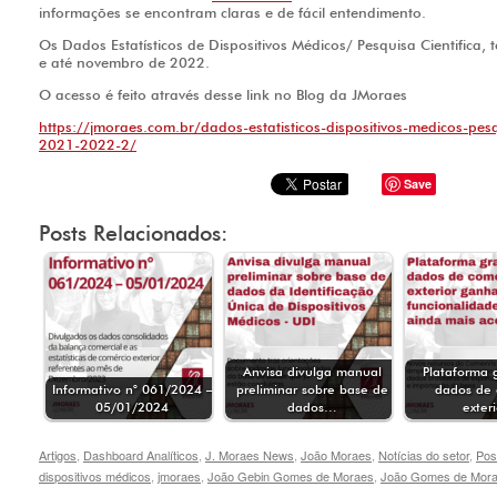
informações se encontram claras e de fácil entendimento.
Os Dados Estatísticos de Dispositivos Médicos/ Pesquisa Cientific
e até novembro de 2022.
O acesso é feito através desse link no Blog da JMoraes
https://jmoraes.com.br/dados-estatisticos-dispositivos-medicos-pe
2021-2022-2/
Save
Posts Relacionados:
Anvisa divulga manual
Plataforma 
Informativo n° 061/2024 –
preliminar sobre base de
dados de 
05/01/2024
dados…
exter
Artigos
,
Dashboard Analíticos
,
J. Moraes News
,
João Moraes
,
Notícias do setor
,
Pos
dispositivos médicos
,
jmoraes
,
João Gebin Gomes de Moraes
,
João Gomes de Mor