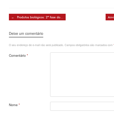
Post navigation
←
Produtos biológicos: 2ª fase do…
Anvi
Deixe um comentário
O seu endereço de e-mail não será publicado.
Campos obrigatórios são marcados com
Comentário
*
Nome
*