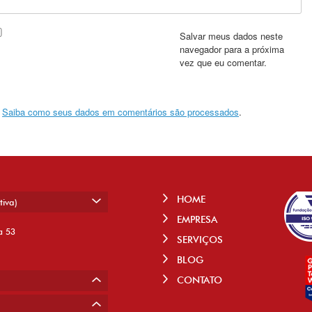
Salvar meus dados neste
navegador para a próxima
vez que eu comentar.
.
Saiba como seus dados em comentários são processados
.
HOME
tiva)
EMPRESA
a 53
SERVIÇOS
BLOG
CONTATO