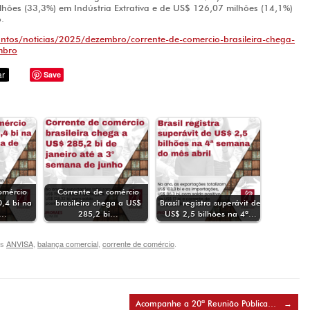
hões (33,3%) em Indústria Extrativa e de US$ 126,07 milhões (14,1%)
.
ntos/noticias/2025/dezembro/corrente-de-comercio-brasileira-chega-
mbro
Save
omércio
Corrente de comércio
,4 bi na
brasileira chega a US$
Brasil registra superávit de
a…
285,2 bi…
US$ 2,5 bilhões na 4ª…
gs
ANVISA
,
balança comercial
,
corrente de comércio
.
Acompanhe a 20ª Reunião Pública…
→