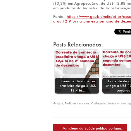
(13,3%) em Agropecuária; de US$ 12,88 mil
em produtos da Indústria de Transformação
Fonte:
https://www.gov.br/mdic/pt-br/assu
a-us-12-9-bi-na-primeira-semana-de-deze
Posts Relacionados:
Corrente de comércio
Corrente de c
brasileiro chega a US$
chega a US$ 10
12,4 bi…
segund
Artigos
,
Notícias do setor
,
Postagens diárias
e com ta
Post navigation
←
Ministério da Saúde publica portaria…