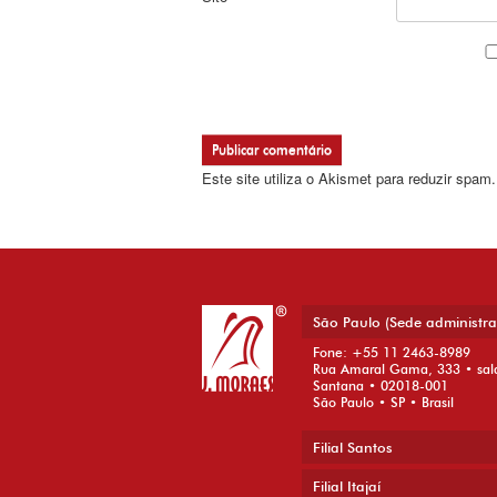
Este site utiliza o Akismet para reduzir spam
São Paulo (Sede administra
Fone: +55 11 2463-8989
Rua Amaral Gama, 333 • sal
Santana • 02018-001
São Paulo • SP • Brasil
Filial Santos
Filial Itajaí