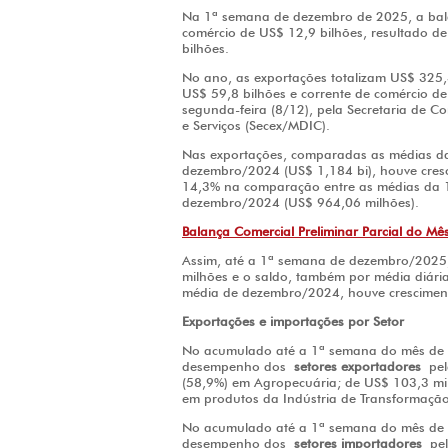
Na 1ª semana de dezembro de 2025, a balan
comércio de US$ 12,9 bilhões, resultado de
bilhões.
No ano, as exportações totalizam US$ 325,3
US$ 59,8 bilhões e corrente de comércio de
segunda-feira (8/12), pela Secretaria de Co
e Serviços (Secex/MDIC).
Nas exportações, comparadas as médias d
dezembro/2024 (US$ 1,184 bi), houve cres
14,3% na comparação entre as médias da 
dezembro/2024 (US$ 964,06 milhões).
Balança Comercial Preliminar Parcial do 
Assim, até a 1ª semana de dezembro/2025, 
milhões e o saldo, também por média diári
média de dezembro/2024, houve cresciment
Exportações e importações por Setor
No acumulado até a 1ª semana do mês de 
desempenho dos
setores exportadores
pela
(58,9%) em Agropecuária; de US$ 103,3 mil
em produtos da Indústria de Transformação
No acumulado até a 1ª semana do mês de 
desempenho dos
setores importadores
pela