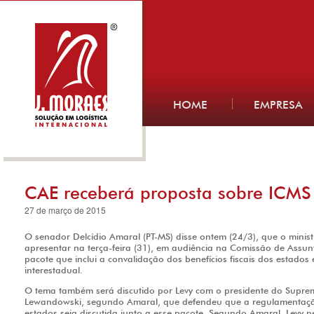
HOME
EMPRESA
CAE receberá proposta sobre ICMS
27 de março de 2015
O senador Delcídio Amaral (PT-MS) disse ontem (24/3), que o minis
apresentar na terça-feira (31), em audiência na Comissão de Assu
pacote que inclui a convalidação dos benefícios fiscais dos estados
interestadual.
O tema também será discutido por Levy com o presidente do Supremo
Lewandowski, segundo Amaral, que defendeu que a regulamentaçã
estados seja discutida junto a esse pacote. Segundo Amaral, Levy 