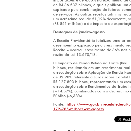
importações e de 4,66% na taxa média de c
de R4 36.537 bilhões, o que significou um
explicado pela combinação de fatores com
de serviços. As outras receitas administrad
um acréscimo real de 51,19% decorrente, s
(R$ 861 milhões) e do imposto de exportaçã
Destaques de janeiro-agosto
A Receita Previdenciária totalizou uma arr
desempenho explicado pelo crescimento rea
Receita – ocorreu crescimento de 36% nas c
razão da Lei 13.670/18.
O Imposto de Renda Retido na Fonte (IRRF
bilhões, resultando em um crescimento re
arrecadação sobre Aplicação de Renda Fixa
de 32,90% referente a Juros sobre Capital 
R$ 127.803 bilhões, representando um cres
arrecadação sobre Rendimentos do Trabalho
(+14,57%), combinados com o decréscimo n
Público (-6,38%).
Fonte:
https://www.gov.br/receitafederal/
172-785-milhoes-em-agosto