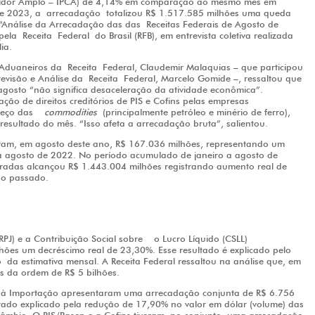
sumidor Amplo – IPCA) de 4,14% em comparação ao mesmo mês em
de 2023, a
arrecadação
totalizou R$ 1.517.585 milhões uma queda
 “Análise da Arrecadação das das
Receita
s Federais de Agosto de
) pela
Receita
Federal
do Brasil (RFB), em entrevista coletiva realizada
lia.
e Aduaneiros da
Receita
Federal
, Claudemir Malaquias – que participou
revisão e Análise da
Receita
Federal
, Marcelo Gomide –, ressaltou que
agosto “não significa desaceleração da atividade econômica”.
ção de direitos creditórios de PIS e Cofins pelas empresas
 preço das
commodities
(principalmente petróleo e minério de ferro),
resultado do mês. “Isso afeta a arrecadação bruta”, salientou.
zaram, em agosto deste ano, R$ 167.036 milhões, representando um
 agosto de 2022. No período acumulado de janeiro a agosto de
tradas alcançou R$ 1.443.004 milhões registrando aumento real de
no passado.
RPJ) e a Contribuição Social sobre o Lucro Líquido (CSLL)
ões um decréscimo real de 23,30%. Esse resultado é explicado pelo
o
da estimativa mensal. A Receita Federal ressaltou na análise que, em
s da ordem de R$ 5 bilhões.
o à Importação apresentaram uma arrecadação conjunta de R$ 6.756
ltado explicado pela redução de 17,90% no valor em dólar (volume) das