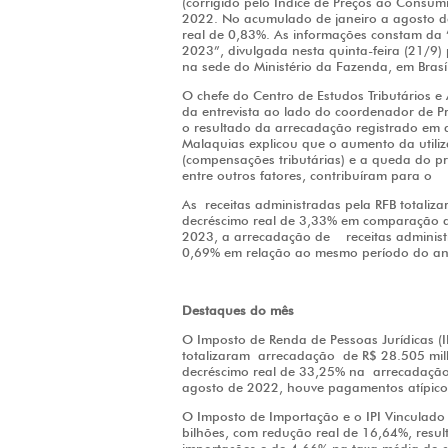
(corrigido pelo Índice de Preços ao Con
2022. No acumulado de janeiro a agosto 
real de 0,83%. As informações constam da
2023”, divulgada nesta quinta-feira (21/9
na sede do Ministério da Fazenda, em Brasí
O chefe do Centro de Estudos Tributários 
da entrevista ao lado do coordenador de P
o resultado da arrecadação registrado em 
Malaquias explicou que o aumento da utiliza
(compensações tributárias) e a queda do
entre outros fatores, contribuíram para o 
As
receita
s administradas pela RFB totali
decréscimo real de 3,33% em comparação a
2023, a arrecadação de
receita
s adminis
0,69% em relação ao mesmo período do a
Destaques do mês
O Imposto de Renda de Pessoas Jurídicas (I
totalizaram
arrecadação
de R$ 28.505 milh
decréscimo real de 33,25% na
arrecadaçã
agosto de 2022, houve pagamentos atípico
O Imposto de Importação e o IPI Vinculad
bilhões, com redução real de 16,64%, resu