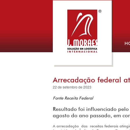
H
Arrecadação federal a
22 de setembro de 2023
Fonte Receita Federal
Resultado foi influenciado pelo
agosto do ano passado, em c
A arrecadação
das
receita
s federais atin