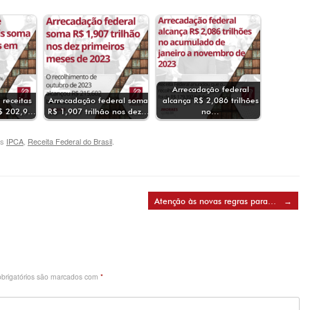
Arrecadação federal
 receitas
Arrecadação federal soma
alcança R$ 2,086 trilhões
R$ 202,9…
R$ 1,907 trilhão nos dez…
no…
gs
IPCA
,
Receita Federal do Brasil
.
Atenção às novas regras para…
→
brigatórios são marcados com
*