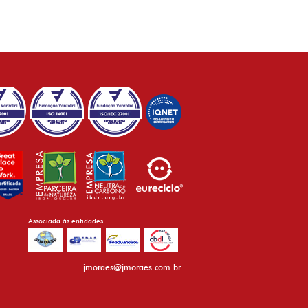
Associada às entidades
jmoraes@jmoraes.com.br