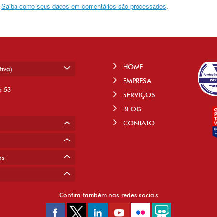
.
Saiba como seus dados em comentários são processados
.
HOME
tiva)
EMPRESA
a 53
SERVIÇOS
BLOG
CONTATO
os
Confira também nas redes sociais