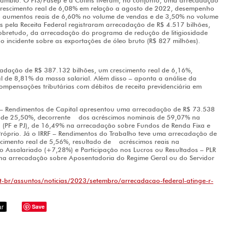
âmbio. O PIS/Pasep e a Cofins tiveram, no conjunto, uma arrecadação
 crescimento real de 6,08% em relação a agosto de 2022, desempenho
o aumentos reais de 6,60% no volume de vendas e de 3,50% no volume
as pela Receita Federal registraram arrecadação de R$ 4.517 bilhões,
obretudo, da arrecadação do programa de redução de litigiosidade
o incidente sobre as exportações de óleo bruto (R$ 827 milhões).
ecadação de R$ 387.132 bilhões, um crescimento real de 6,16%,
l de 8,81% da massa salarial. Além disso – aponta a análise da
ompensações tributárias com débitos de receita previdenciária em
) – Rendimentos de Capital apresentou uma arrecadação de R$ 73.538
al de 25,50%, decorrente dos acréscimos nominais de 59,07% na
 (PF e PJ), de 16,49% na arrecadação sobre Fundos de Renda Fixa e
Próprio. Já o IRRF – Rendimentos do Trabalho teve uma arrecadação de
cimento real de 5,56%, resultado de acréscimos reais na
 Assalariado (+7,28%) e Participação nos Lucros ou Resultados – PLR
a arrecadação sobre Aposentadoria do Regime Geral ou do Servidor
pt-br/assuntos/noticias/2023/setembro/arrecadacao-federal-atinge-r-
Save