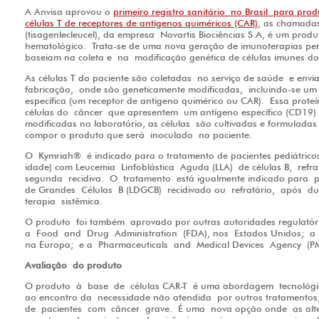
A Anvisa aprovou o
primeiro registro sanitário
no Brasil para prod
células T de receptores de antígenos quiméricos (CAR)
, as chamada
(tisagenlecleucel), da empresa Novartis Biociências S.A, é um prod
hematológico. Trata-se de uma nova geração de imunoterapias per
baseiam na coleta e na modificação genética de células imunes do
As células T do paciente são coletadas no serviço de saúde e env
fabricação, onde são geneticamente modificadas,
incluindo-se um
específica (um receptor de antígeno quimérico ou CAR).
Essa prote
células do câncer que apresentem um antígeno específico (CD19)
modificadas no laboratório, as células são cultivadas e formulada
compor o produto que será
inoculado
no paciente.
O Kymriah® é indicado para o tratamento de pacientes pediátricos
idade) com Leucemia Linfoblástica Aguda (LLA) de células B, refra
segunda recidiva.
O tratamento está igualmente indicado para pa
de Grandes Células B (LDGCB) recidivado ou refratário, após du
terapia sistêmica.
O produto foi também aprovado por outras autoridades regulatór
a
Food and Drug Administration
(FDA), nos Estados Unidos; 
na Europa; e a
Pharmaceuticals and Medical Devices Agency
(PM
Avaliação do produto
O produto à base de células CAR-T é uma abordagem tecnológic
ao encontro da necessidade não atendida
por outros tratamentos
de
pacientes com câncer grave. É uma nova opção onde as altern