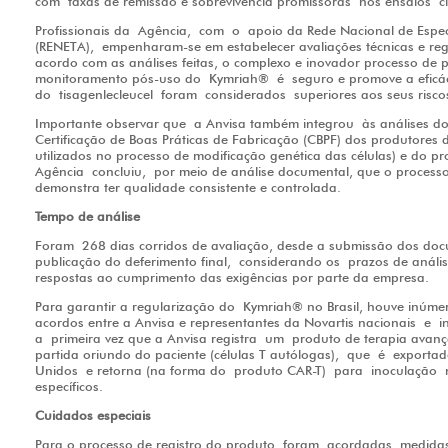
com taxas de remissão e sobrevivência promissoras nos ensaios cl
Profissionais da Agência, com o apoio da Rede Nacional de Espec
(RENETA), empenharam-se em estabelecer avaliações técnicas e regul
acordo com as análises feitas, o complexo e inovador processo de 
monitoramento pós-uso do Kymriah® é seguro e promove a eficác
do tisagenlecleucel foram considerados superiores aos seus risco
Importante observar que a Anvisa também integrou às análises do r
Certificação de Boas Práticas de Fabricação (CBPF) dos produtores d
utilizados no processo de modificação genética das células) e do pr
Agência concluiu, por meio de análise documental, que o proces
demonstra ter qualidade consistente e controlada.
Tempo de análise
Foram 268 dias corridos de avaliação, desde a submissão dos docu
publicação do deferimento final, considerando os prazos de análi
respostas ao cumprimento das exigências por parte da empresa.
Para garantir a regularização do Kymriah® no Brasil, houve inúmer
acordos entre a Anvisa e representantes da Novartis nacionais e i
a primeira vez que a Anvisa registra um produto de terapia avanç
partida oriundo do paciente (células T autólogas), que é exporta
Unidos e retorna (na forma do produto CAR-T) para
inoculação
n
específicos.
Cuidados especiais
Para o processo de registro do produto, foram acordadas medidas 