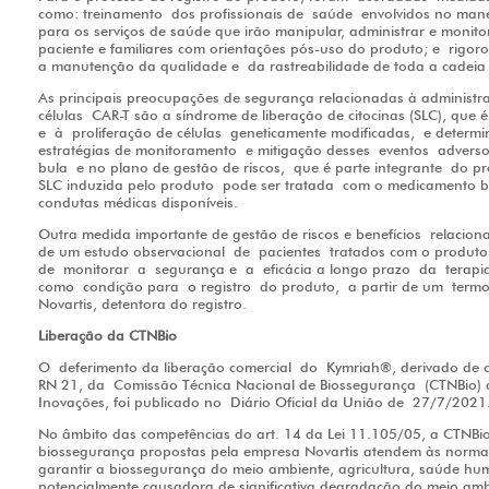
como: treinamento dos profissionais de saúde envolvidos no manej
para os serviços de saúde que irão manipular, administrar e monit
paciente e familiares com orientações pós-uso do produto; e rigoro
a manutenção da qualidade e da rastreabilidade de toda a cadeia 
As principais preocupações de segurança relacionadas à adminis
células CAR-T são a síndrome de liberação de citocinas (SLC), que 
e à proliferação de células geneticamente modificadas, e determi
estratégias de monitoramento e mitigação desses eventos adverso
bula e no plano de gestão de riscos, que é parte integrante do pr
SLC induzida pelo produto pode ser tratada com o medicamento b
condutas médicas disponíveis.
Outra medida importante de gestão de riscos e benefícios relac
de um estudo observacional de pacientes tratados com o produto (
de monitorar a segurança e a eficácia a longo prazo da terapia.
como condição para o registro do produto, a partir de um termo
Novartis, detentora do registro.
Liberação da CTNBio
O deferimento da liberação comercial do Kymriah®, derivado de 
RN 21, da Comissão Técnica Nacional de Biossegurança (CTNBio) do
Inovações, foi publicado no Diário Oficial da União de 27/7/2021
No âmbito das competências do art. 14 da Lei 11.105/05, a CTNBi
biossegurança propostas pela empresa Novartis atendem às normas 
garantir a biossegurança do meio ambiente, agricultura, saúde hu
potencialmente causadora de significativa degradação do meio 