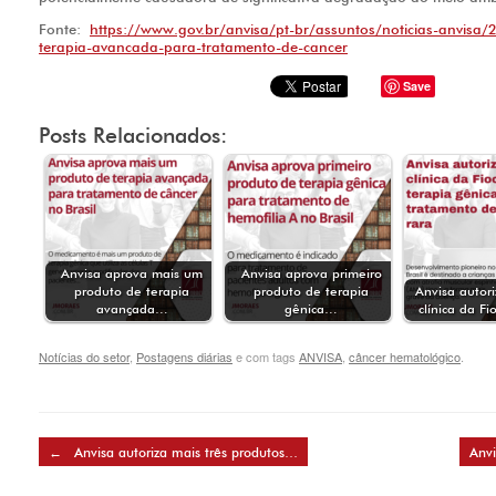
Fonte:
https://www.gov.br/anvisa/pt-br/assuntos/noticias-anvisa
terapia-avancada-para-tratamento-de-cancer
Save
Posts Relacionados:
Anvisa aprova mais um
Anvisa aprova primeiro
produto de terapia
produto de terapia
Anvisa autor
avançada…
gênica…
clínica da F
Notícias do setor
,
Postagens diárias
e com tags
ANVISA
,
câncer hematológico
.
Post navigation
←
Anvisa autoriza mais três produtos…
Anv