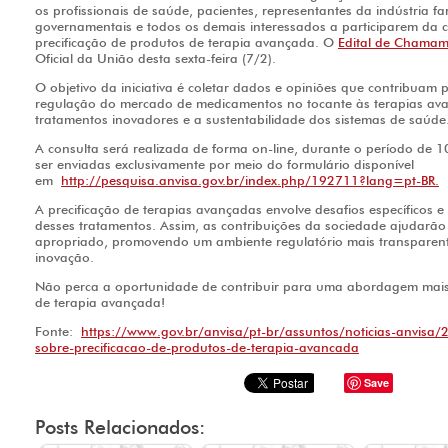
os profissionais de saúde, pacientes, representantes da indústria f
governamentais e todos os demais interessados a participarem da con
precificação de produtos de terapia avançada. O
Edital de Chama
Oficial da União desta sexta-feira (7/2).
O objetivo da iniciativa é coletar dados e opiniões que contribuam
regulação do mercado de medicamentos no tocante às terapias av
tratamentos inovadores e a sustentabilidade dos sistemas de saúde
A consulta será realizada de forma on-line, durante o período de 
ser enviadas exclusivamente por meio do formulário disponível
em
http://pesquisa.anvisa.gov.br/index.php/192711?lang=pt-BR.
A precificação de terapias avançadas envolve desafios específicos e
desses tratamentos. Assim, as contribuições da sociedade ajudarão
apropriado, promovendo um ambiente regulatório mais transparente,
inovação.
Não perca a oportunidade de contribuir para uma abordagem mais e
de terapia avançada!
Fonte:
https://www.gov.br/anvisa/pt-br/assuntos/noticias-anvisa/
sobre-precificacao-de-produtos-de-terapia-avancada
Save
Posts Relacionados: