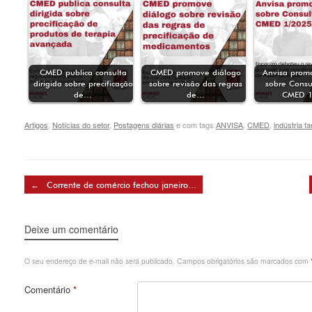
CMED publica consulta
CMED promove diálogo
Anvisa prom
dirigida sobre precificação
sobre revisão das regras
sobre Consu
de…
de…
CMED 1
Artigos
,
Notícias do setor
,
Postagens diárias
e com tags
ANVISA
,
CMED
,
indústria f
Post navigation
←
Corrente de comércio fechou janeiro…
Deixe um comentário
O seu endereço de e-mail não será publicado.
Campos obrigatórios são marcados com
Comentário
*