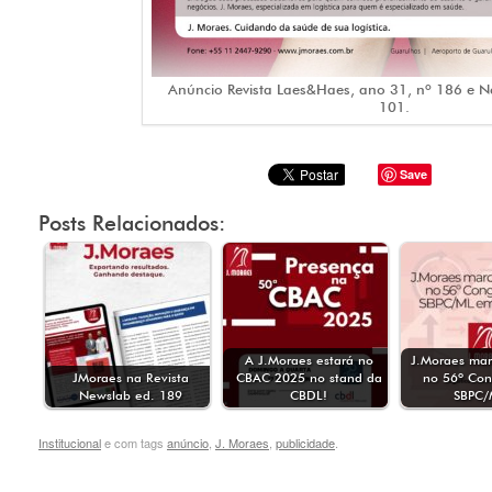
Anúncio Revista Laes&Haes, ano 31, nº 186 e N
101.
Save
Posts Relacionados:
A J.Moraes estará no
J.Moraes mar
JMoraes na Revista
CBAC 2025 no stand da
no 56º Con
Newslab ed. 189
CBDL!
SBPC
Institucional
e com tags
anúncio
,
J. Moraes
,
publicidade
.