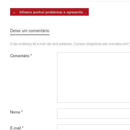
Post navigation
←
Infraero pontua problemas e apresenta…
Deixe um comentário
O seu endereço de e-mail não será publicado.
Campos obrigatórios são marcados com
Comentário
*
Nome
*
E-mail
*