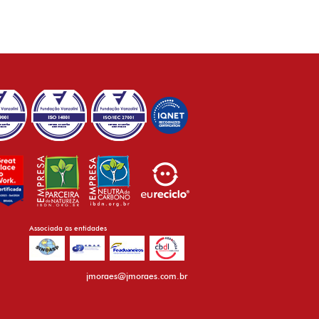
Associada às entidades
jmoraes@jmoraes.com.br