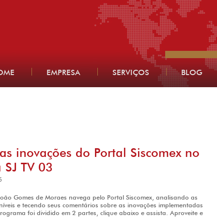
OME
EMPRESA
SERVIÇOS
BLOG
s inovações do Portal Siscomex no
 SJ TV 03
5
oão Gomes de Moraes navega pelo Portal Siscomex, analisando as
níveis e tecendo seus comentários sobre as inovações implementadas
ograma foi dividido em 2 partes, clique abaixo e assista. Aproveite e