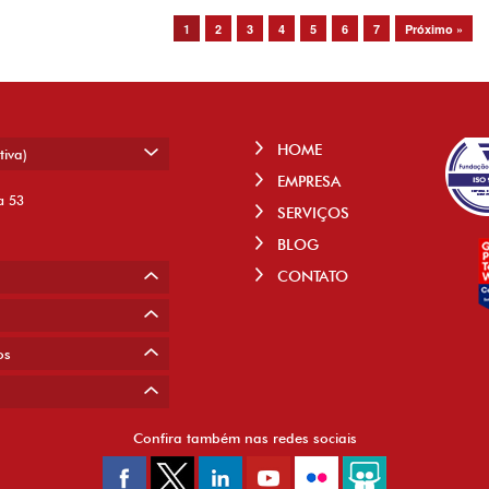
1
2
3
4
5
6
7
Próximo »
HOME
tiva)
EMPRESA
a 53
SERVIÇOS
BLOG
CONTATO
os
Confira também nas redes sociais