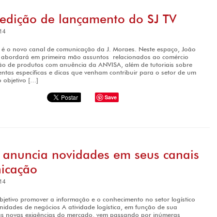
 edição de lançamento do SJ TV
14
é o novo canal de comunicação da J. Moraes. Neste espaço, João
abordará em primeira mão assuntos relacionados ao comércio
ção de produtos com anuência da ANVISA, além de tutoriais sobre
ntas específicas e dicas que venham contribuir para o setor de um
 objetivo […]
Save
 anuncia novidades em seus canais
icação
14
jetivo promover a informação e o conhecimento no setor logístico
nidades de negócios A atividade logística, em função de sua
as novas exigências do mercado, vem passando por inúmeras