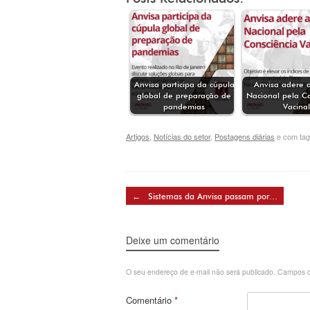
Anvisa participa da cúpula
Anvisa adere 
global de preparação de
Nacional pela C
pandemias
Vacinal
Artigos
,
Notícias do setor
,
Postagens diárias
e com ta
Post navigation
←
Sistemas da Anvisa passam por…
Deixe um comentário
O seu endereço de e-mail não será publicado.
Campos o
Comentário
*