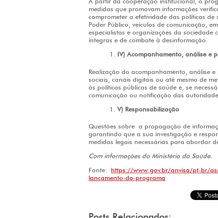
A partir da cooperação institucional, o pro
medidas que promovam informações verific
comprometer a efetividade das políticas de
Poder Público, veículos de comunicação, em
especialistas e organizações da sociedade c
íntegras e de combate à desinformação.
IV) Acompanhamento, análise e p
Realização do acompanhamento, análise e p
sociais, canais digitais ou até mesmo de me
às políticas públicas de saúde e, se necess
comunicação ou notificação das autoridad
V) Responsabilização
Questões sobre a propagação de informaçõ
garantindo que a sua investigação e resp
medidas legais necessárias para abordar de
Com informações do Ministério da Saúde.
Fonte:
https://www.gov.br/anvisa/pt-br/as
lancamento-do-programa
Posts Relacionados: