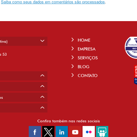
.
Saiba como seus dados em comentários são processados
.
HOME
tiva)
EMPRESA
a 53
SERVIÇOS
BLOG
CONTATO
os
Confira também nas redes sociais