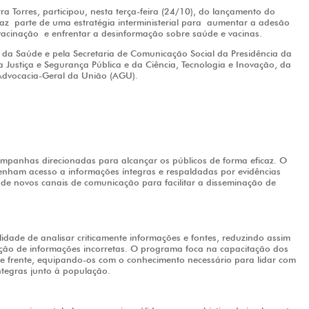
ra Torres, participou, nesta
terça-feira (24/10), do lançamento do
faz
parte de uma estratégia interministerial para aumentar a adesão
acinação e enfrentar a desinformação sobre saúde e vacinas.
da Saúde e pela Secretaria de Comunicação Social da Presidência da
a Justiça e Segurança Pública e da Ciência, Tecnologia e Inovação, da
Advocacia-Geral da União (AGU).
mpanhas direcionadas para alcançar os públicos de forma eficaz. O
 tenham acesso a informações íntegras e respaldadas por evidências
o de novos canais de comunicação para facilitar a disseminação de
lidade de analisar criticamente informações e fontes, reduzindo assim
ção de informações incorretas. O programa foca na capacitação dos
de frente, equipando-os com o conhecimento necessário para lidar com
tegras junto à população.