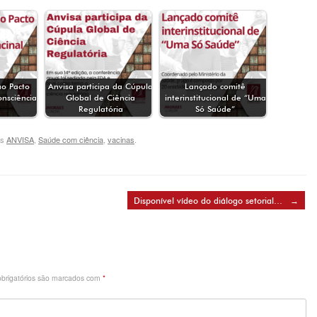
ao Pacto
Anvisa participa da Cúpula
Lançado comitê
onsciência
Global de Ciência
interinstitucional de “Uma
Regulatória
Só Saúde”
gs
ANVISA
,
Saúde com ciência
,
vacinas
.
Disponível vídeo do diálogo setorial…
→
brigatórios são marcados com
*