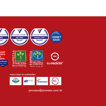
Associada às entidades
jmoraes@jmoraes.com.br