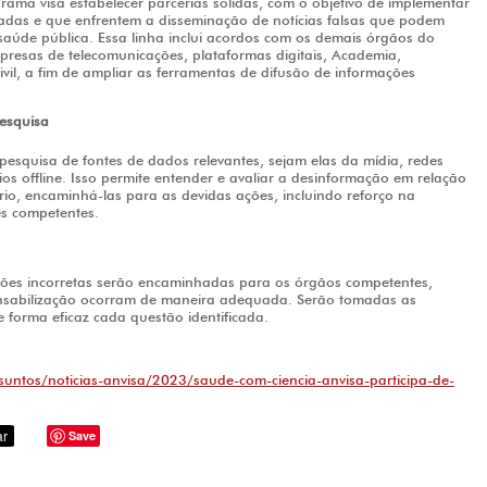
grama visa estabelecer parcerias sólidas, com o objetivo de implementar
adas e que enfrentem a disseminação de notícias falsas que podem
 saúde pública. Essa linha inclui acordos com os demais órgãos do
presas de telecomunicações, plataformas digitais, Academia,
ivil, a fim de ampliar as ferramentas de difusão de informações
esquisa
esquisa de fontes de dados relevantes, sejam elas da mídia, redes
ios offline. Isso permite entender e avaliar a desinformação em relação
ário, encaminhá-las para as devidas ações, incluindo reforço na
es competentes.
es incorretas serão encaminhadas para os órgãos competentes,
onsabilização ocorram de maneira adequada. Serão tomadas as
 forma eficaz cada questão identificada.
suntos/noticias-anvisa/2023/saude-com-ciencia-anvisa-participa-de-
Save