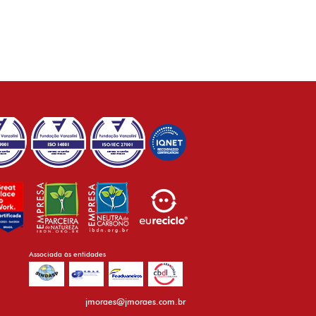
Associada às entidades
jmoraes@jmoraes.com.br