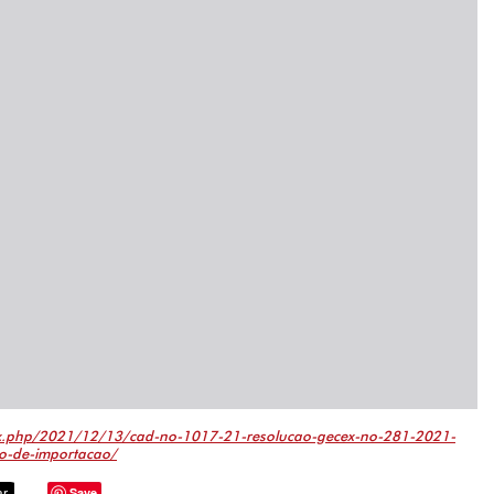
ex.php/2021/12/13/cad-no-1017-21-resolucao-gecex-no-281-2021-
o-de-importacao/
Save