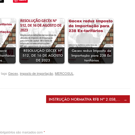
move
RESOLUÇÃO GECEX Nº
Gecex reduz Imposto de
arifários
512, DE 16 DE AGOSTO
Importação para 238 Ex-
os…
DE 2023
tarifários
 tags
Gecex
,
imposto de importação
,
MERCOSUL
.
INSTRUÇÃO NORMATIVA RFB Nº 2.058,…
→
brigatórios são marcados com
*