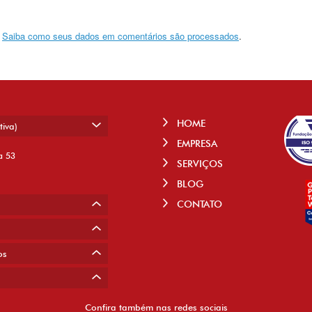
.
Saiba como seus dados em comentários são processados
.
HOME
tiva)
EMPRESA
a 53
SERVIÇOS
BLOG
CONTATO
os
Confira também nas redes sociais