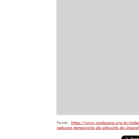
Fonte:
https://www.sindaspcg.org.br/ind
reducao-temporaria-da-aliquota-do-impost