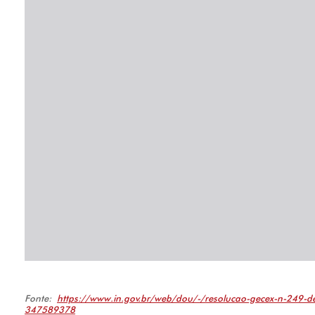
Fonte:
https://www.in.gov.br/web/dou/-/resolucao-gecex-n-249-
347589378