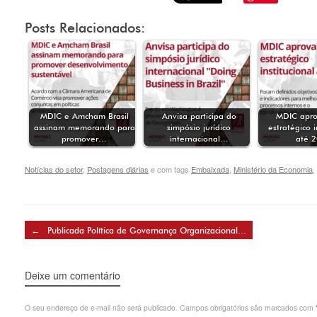
Posts Relacionados:
MDIC e Amcham Brasil
Anvisa participa do
MDIC apro
assinam memorando para
simpósio jurídico
estratégico i
promover…
internacional…
até 
Notícias do setor
,
Postagens diárias
e com tags
Embaixada
,
Ministério da Economia
,
Post navigation
←
Publicada Política de Governança Organizacional…
Deixe um comentário
O seu endereço de e-mail não será publicado.
Campos obrigatórios são marcados com