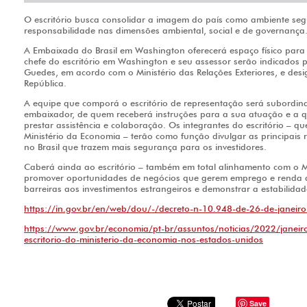
O escritório busca consolidar a imagem do país como ambiente seg
responsabilidade nas dimensões ambiental, social e de governança
A Embaixada do Brasil em Washington oferecerá espaço físico par
chefe do escritório em Washington e seu assessor serão indicados 
Guedes, em acordo com o Ministério das Relações Exteriores, e des
República.
A equipe que comporá o escritório de representação será subordin
embaixador, de quem receberá instruções para a sua atuação e a q
prestar assistência e colaboração. Os integrantes do escritório – 
Ministério da Economia – terão como função divulgar as principai
no Brasil que trazem mais segurança para os investidores.
Caberá ainda ao escritório – também em total alinhamento com o Min
promover oportunidades de negócios que gerem emprego e renda ao 
barreiras aos investimentos estrangeiros e demonstrar a estabilida
https://in.gov.br/en/web/dou/-/decreto-n-10.948-de-26-de-janei
https://www.gov.br/economia/pt-br/assuntos/noticias/2022/janeiro
escritorio-do-ministerio-da-economia-nos-estados-unidos
Save