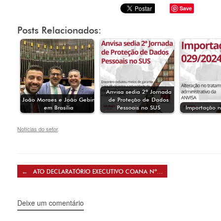
Save
Posts Relacionados:
Anvisa sedia 2ª Jornada
João Moraes e João Gebin
de Proteção de Dados
em Brasília
Pessoais no SUS
Importação 
Notícias do setor
.
Post navigation
←
ATO DECLARATÓRIO EXECUTIVO COANA Nº…
Deixe um comentário