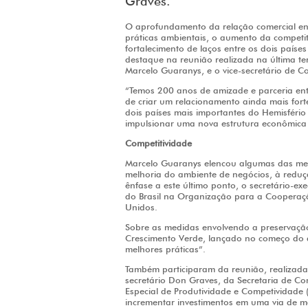
Graves.
O aprofundamento da relação comercial ent
práticas ambientais, o aumento da competit
fortalecimento de laços entre os dois paíse
destaque na reunião realizada na última ter
Marcelo Guaranys, e o vice-secretário de 
“Temos 200 anos de amizade e parceria en
de criar um relacionamento ainda mais fort
dois países mais importantes do Hemisféri
impulsionar uma nova estrutura econômica
Competitividade
Marcelo Guaranys elencou algumas das me
melhoria do ambiente de negócios, à redu
ênfase a este último ponto, o secretário-ex
do Brasil na Organização para a Cooperaç
Unidos.
Sobre as medidas envolvendo a preservaçã
Crescimento Verde, lançado no começo do 
melhores práticas”.
Também participaram da reunião, realizada 
secretário Don Graves, da Secretaria de Com
Especial de Produtividade e Competividade 
incrementar investimentos em uma via de mão