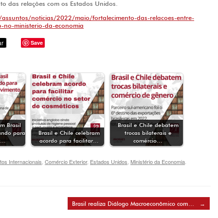
ento das relações com os Estados Unidos.
assuntos/noticias/2022/maio/fortalecimento-das-relacoes-entre-
o-no-ministerio-da-economia
Save
 Brasil
Brasil e Chile debatem
ndo para
Brasil e Chile celebram
trocas bilaterais e
r…
acordo para facilitar…
comércio…
os Internacionais
,
Comércio Exterior
,
Estados Unidos
,
Ministério da Economia
.
Brasil realiza Diálogo Macroeconômico com…
→