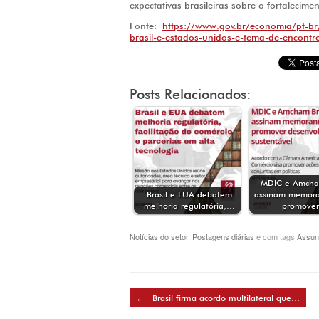
expectativas brasileiras sobre o fortalecim
Fonte:
https://www.gov.br/economia/pt-br/
brasil-e-estados-unidos-e-tema-de-encontr
Posts Relacionados:
MDIC e Amcham
Brasil e EUA debatem
assinam memora
melhoria regulatória,…
promove
Notícias do setor
,
Postagens diárias
e com tags
Assunt
Post navigation
←
Brasil firma acordo multilateral que…