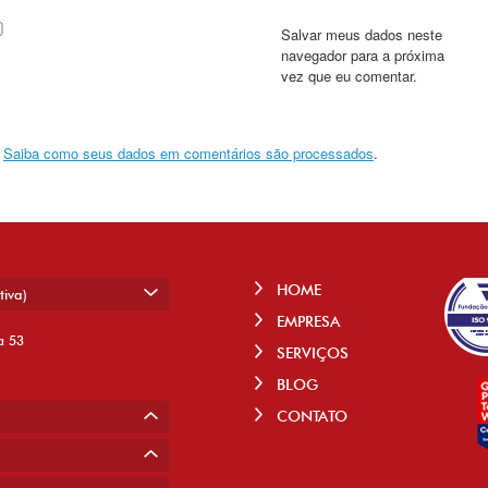
Salvar meus dados neste
navegador para a próxima
vez que eu comentar.
.
Saiba como seus dados em comentários são processados
.
HOME
tiva)
EMPRESA
a 53
SERVIÇOS
BLOG
CONTATO