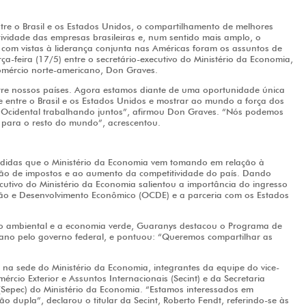
re o Brasil e os Estados Unidos, o compartilhamento de melhores
ividade das empresas brasileiras e, num sentido mais amplo, o
s com vistas à liderança conjunta nas Américas foram os assuntos de
ça-feira (17/5) entre o secretário-executivo do Ministério da Economia,
Comércio norte-americano, Don Graves.
tre nossos países. Agora estamos diante de uma oportunidade única
e entre o Brasil e os Estados Unidos e mostrar ao mundo a força dos
o Ocidental trabalhando juntos”, afirmou Don Graves. “Nós podemos
 para o resto do mundo”, acrescentou.
didas que o Ministério da Economia vem tomando em relação à
ção de impostos e ao aumento da competitividade do país. Dando
ecutivo do Ministério da Economia salientou a importância do ingresso
ão e Desenvolvimento Econômico (OCDE) e a parceria com os Estados
o ambiental e a economia verde, Guaranys destacou o Programa de
ano pelo governo federal, e pontuou: “Queremos compartilhar as
na sede do Ministério da Economia, integrantes da equipe do vice-
ércio Exterior e Assuntos Internacionais (Secint) e da Secretaria
(Sepec) do Ministério da Economia. “Estamos interessados em
 dupla”, declarou o titular da Secint, Roberto Fendt, referindo-se às