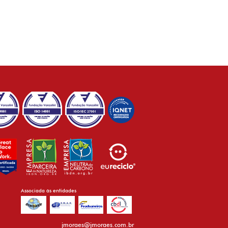
Associada às entidades
jmoraes@jmoraes.com.br