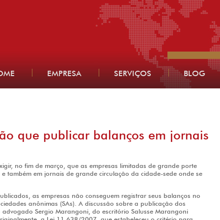
OME
EMPRESA
SERVIÇOS
BLOG
rão que publicar balanços em jornais
igir, no fim de março, que as empresas limitadas de grande porte
is e também em jornais de grande circulação da cidade-sede onde se
blicados, as empresas não conseguem registrar seus balanços no
sociedades anônimas (SAs). A discussão sobre a publicação dos
o advogado Sergio Marangoni, do escritório Salusse Marangoni
inalmente, a Lei 11.638/2007, que estabeleceu o critério para