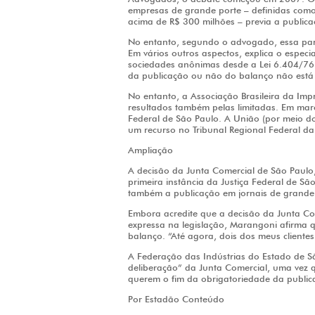
empresas de grande porte – definidas como 
acima de R$ 300 milhões – previa a public
No entanto, segundo o advogado, essa parte
Em vários outros aspectos, explica o especia
sociedades anônimas desde a Lei 6.404/76.
da publicação ou não do balanço não está 
No entanto, a Associação Brasileira da Im
resultados também pelas limitadas. Em mar
Federal de São Paulo. A União (por meio d
um recurso no Tribunal Regional Federal da
Ampliação
A decisão da Junta Comercial de São Paulo
primeira instância da Justiça Federal de S
também a publicação em jornais de grande 
Embora acredite que a decisão da Junta Com
expressa na legislação, Marangoni afirma 
balanço. “Até agora, dois dos meus clientes
A Federação das Indústrias do Estado de Sã
deliberação” da Junta Comercial, uma vez q
querem o fim da obrigatoriedade da public
Por Estadão Conteúdo