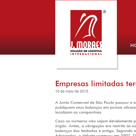
H
Empresas limitadas te
10 de maio de 2015
A Junta Comercial de São Paulo passou a ex
publiquem seus balanços em jornais oficia
localizam as companhias.
Caso os números não sejam devidamente pu
órgão. Antes, a obrigação era restrita às 
balanços das limitadas é antiga. Segundo 
Advogados, o debate começou em 2007. Orig