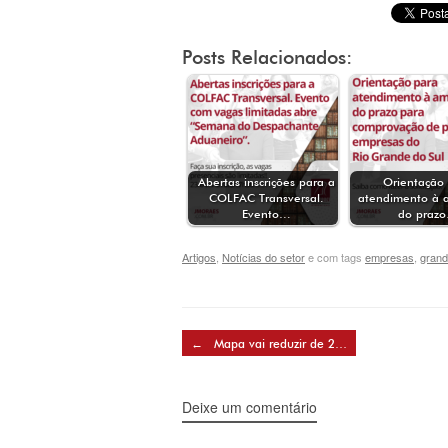
Posts Relacionados:
Abertas inscrições para a
Orientação
COLFAC Transversal.
atendimento à 
Evento…
do praz
Artigos
,
Notícias do setor
e com tags
empresas
,
grand
Post navigation
←
Mapa vai reduzir de 2…
Deixe um comentário