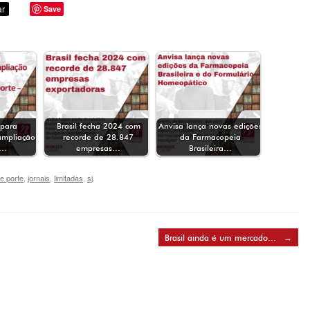
Save
 para
Brasil fecha 2024 com
Anvisa lança novas edições
ampliação
recorde de 28.847
da Farmacopeia
o…
empresas…
Brasileira…
e porte
,
jornais
,
limitadas
,
sj
.
Brasil ainda é um mercado…
→