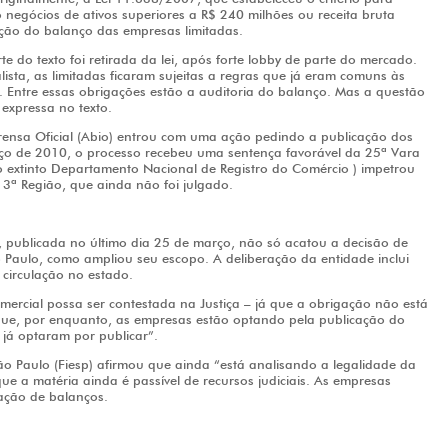
negócios de ativos superiores a R$ 240 milhões ou receita bruta
ação do balanço das empresas limitadas.
 do texto foi retirada da lei, após forte lobby de parte do mercado.
lista, as limitadas ficaram sujeitas a regras que já eram comuns às
 Entre essas obrigações estão a auditoria do balanço. Mas a questão
expressa no texto.
prensa Oficial (Abio) entrou com uma ação pedindo a publicação dos
ço de 2010, o processo recebeu uma sentença favorável da 25ª Vara
o extinto Departamento Nacional de Registro do Comércio ) impetrou
 3ª Região, que ainda não foi julgado.
, publicada no último dia 25 de março, não só acatou a decisão de
ão Paulo, como ampliou seu escopo. A deliberação da entidade inclui
circulação no estado.
ercial possa ser contestada na Justiça – já que a obrigação não está
que, por enquanto, as empresas estão optando pela publicação do
 já optaram por publicar”.
o Paulo (Fiesp) afirmou que ainda “está analisando a legalidade da
ue a matéria ainda é passível de recursos judiciais. As empresas
ação de balanços.