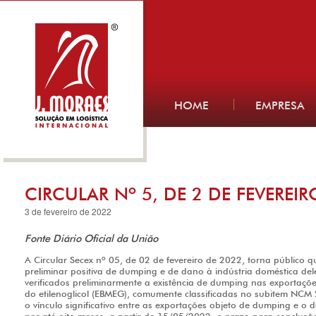
HOME
EMPRESA
CIRCULAR Nº 5, DE 2 DE FEVEREIR
3 de fevereiro de 2022
Fonte Diário Oficial da União
A Circular Secex nº 05, de 02 de fevereiro de 2022, torna público 
preliminar positiva de dumping e de dano à indústria doméstica del
verificados preliminarmente a existência de dumping nas exportaçõe
do etilenoglicol (EBMEG), comumente classificadas no subitem NCM 
o vínculo significativo entre as exportações objeto de dumping e o 