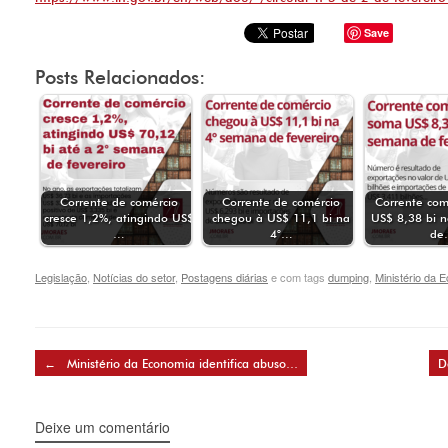
Save
Posts Relacionados:
Corrente de comércio
Corrente de comércio
Corrente com
cresce 1,2%, atingindo US$
chegou à US$ 11,1 bi na
US$ 8,38 bi 
…
4°…
de
Legislação
,
Notícias do setor
,
Postagens diárias
e com tags
dumping
,
Ministério da 
Post navigation
←
Ministério da Economia identifica abuso…
D
Deixe um comentário