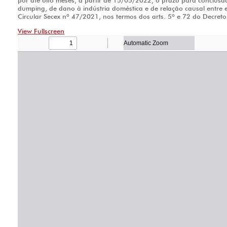
por até oito meses, a partir de 15/05/2022, o prazo para conclusão
dumping, de dano à indústria doméstica e de relação causal entre e
Circular Secex nº 47/2021, nos termos dos arts. 5º e 72 do Decret
View Fullscreen