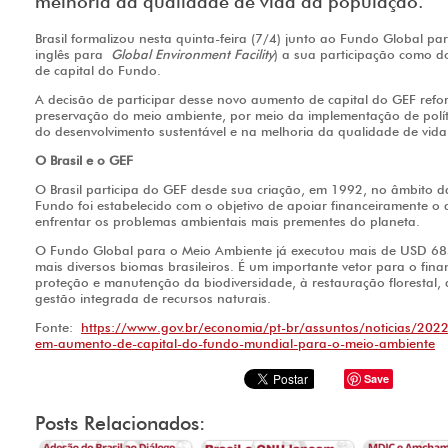
melhoria da qualidade de vida da população.
Brasil formalizou nesta quinta-feira (7/4) junto ao Fundo Global p
inglês para
Global Environment Facility
) a sua participação como 
de capital do Fundo.
A decisão de participar desse novo aumento de capital do GEF ref
preservação do meio ambiente, por meio da implementação de polí
do desenvolvimento sustentável e na melhoria da qualidade de vid
O Brasil e o GEF
O Brasil participa do GEF desde sua criação, em 1992, no âmbito d
Fundo foi estabelecido com o objetivo de apoiar financeiramente o
enfrentar os problemas ambientais mais prementes do planeta.
O Fundo Global para o Meio Ambiente já executou mais de USD 685
mais diversos biomas brasileiros. É um importante vetor para o fin
proteção e manutenção da biodiversidade, à restauração florestal,
gestão integrada de recursos naturais.
Fonte:
https://www.gov.br/economia/pt-br/assuntos/noticias/2022/
em-aumento-de-capital-do-fundo-mundial-para-o-meio-ambiente
Save
Posts Relacionados: