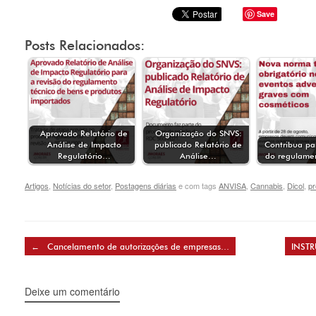
Save
Posts Relacionados:
Aprovado Relatório de
Organização do SNVS:
Análise de Impacto
publicado Relatório de
Contribua pa
Regulatório…
Análise…
do regulame
Artigos
,
Notícias do setor
,
Postagens diárias
e com tags
ANVISA
,
Cannabis
,
Dicol
,
pr
Post navigation
←
Cancelamento de autorizações de empresas…
INST
Deixe um comentário