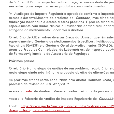
de Saúde (SUS), os aspectos sobre preço, a necessidade de pes
existentes para registrar esses produtos como medicamentos.
“A Avaliação de Impacto Regulatório apreciada confirma a import
acesso e desenvolvimento de produtos da
Cannabis
, mas ainda há
fabricação nacional e o acesso a esses produtos. É preciso ainda m
especialmente com dados clínicos ou evidências de vida real, de fo
categoria de medicamento”, declarou a diretora.
O relatório de AIR envolveu diversas áreas da Anvisa que têm inte
especialmente a Gerência de Medicamentos Específicos, Notificados
Medicinais (GMESP) e a Gerência Geral de Medicamentos (GGMED). 
áreas de Produtos Controlados, de Laboratórios, de Inspeção de M
de Farmacovigilância e da Assessoria de Regulação.
Próximos passos
O relatório é uma etapa de análise de um problema regulatório e da
nesta etapa ainda não há uma proposta objetiva de alterações n
As próximas etapas serão conduzidas pelo diretor Rômison Mota, s
processo de revisão da RDC 327/2019.
Acesse o
voto
da diretora Meiruze Freitas, relatora do processo 
Acesse o Relatório de Análise de Impacto Regulatório de
Cannabis
Fonte:
https://www.gov.br/anvisa/pt-br/assuntos/noticias-anvisa/
de-impacto-regulatorio-sobre-cannabis