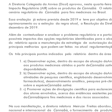
A Diretoria Colegiada da Anvisa (Dicol) aprovou, nesta quarta-feira 
Impacto Regulatório (AIR) sobre os produtos de
Cannabis
. O relató
cenário regulatório da
Cannabis
para fins medicinais no Brasil.
Essa avaliação já estava prevista desde 2019 e teve por objetivo d
aprimoramento ou a extinção da regra atual, a Resolução da Diret
dezembro de 2019.
Além de contextualizar e analisar o problema regulatório e a parti
possíveis impactos das opções regulatórias identificadas para o alc
do relatório apoia a manutenção da estratégia de autorização d
principais melhorias que podem ser feitas na atual regulament
Os três principais pontos indicados pelo relatório dentro da ár
a) Desenvolver ações, dentro do escopo de atuação daAn
aos produtos medicinais obtidos a partir de
Cannabis sati
disponibilidade.
b) Desenvolver ações, dentro do escopo de atuação daAnvi
atividades de pesquisa científica, englobando desenvolv
farmacêutica), desenvolvimento analítico, pesquisa pré-clín
sobre a espécie
Cannabis sativa
.
c) Promover ações de divulgação científica para esclarec
dos atores envolvidos, acerca das evidências existentes 
da
Cannabis
para fins medicinais e dos riscos associados.
Na sua manifestação, a diretora relatora Meiruze Freitas abordou,
nacional e internacional da
Cannabis
, o fornecimento de produ