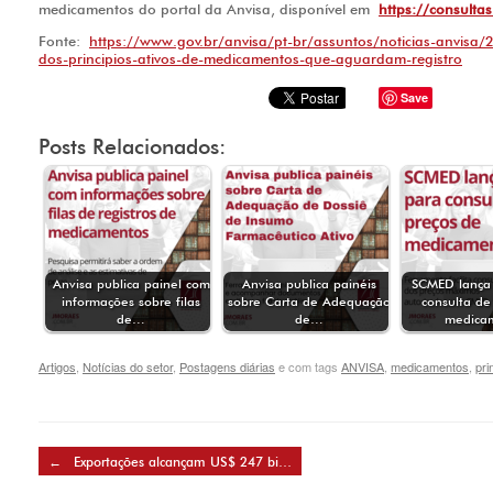
medicamentos do portal da Anvisa, disponível em
https://consulta
Fonte:
https://www.gov.br/anvisa/pt-br/assuntos/noticias-anvisa/2
dos-principios-ativos-de-medicamentos-que-aguardam-registro
Save
Posts Relacionados:
Anvisa publica painel com
Anvisa publica painéis
SCMED lança 
informações sobre filas
sobre Carta de Adequação
consulta de
de…
de…
medica
Artigos
,
Notícias do setor
,
Postagens diárias
e com tags
ANVISA
,
medicamentos
,
pri
Post navigation
←
Exportações alcançam US$ 247 bi…