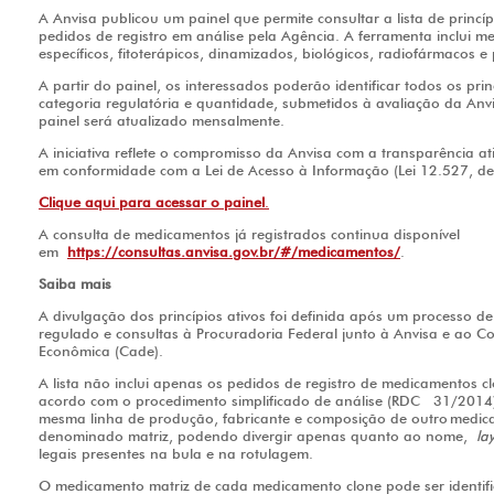
A Anvisa publicou um painel que permite consultar a lista de princ
pedidos de registro em análise pela Agência. A ferramenta inclui me
específicos, fitoterápicos, dinamizados, biológicos, radiofármacos 
A partir do painel, os interessados poderão identificar todos os pri
categoria regulatória e quantidade, submetidos à avaliação da Anv
painel será atualizado mensalmente.
A iniciativa reflete o compromisso da Anvisa com a transparência a
em conformidade com a Lei de Acesso à Informação (Lei 12.527, d
Clique aqui para acessar o painel
.
A consulta de medicamentos já registrados continua disponível
em
https://consultas.anvisa.gov.br/#/medicamentos/
.
Saiba mais
A divulgação dos princípios ativos foi definida após um processo d
regulado e consultas à Procuradoria Federal junto à Anvisa e ao C
Econômica (Cade).
A lista não inclui apenas os pedidos de registro de medicamentos c
acordo com o procedimento simplificado de análise (RDC 31/2014
mesma linha de produção, fabricante e composição de outro medicam
denominado matriz, podendo divergir apenas quanto ao nome,
la
legais presentes na bula e na rotulagem.
O medicamento matriz de cada medicamento clone pode ser identif