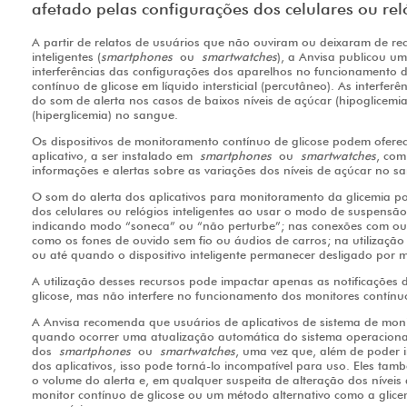
afetado pelas configurações dos celulares ou reló
A partir de relatos de usuários que não ouviram ou deixaram de rec
inteligentes (
smartphones
ou
smartwatches
), a Anvisa publicou 
interferências das configurações dos aparelhos no funcionamento 
contínuo de glicose em líquido intersticial (percutâneo). As interfe
do som de alerta nos casos de baixos níveis de açúcar (hipoglicemia
(hiperglicemia) no sangue.
Os dispositivos de monitoramento contínuo de glicose podem ofer
aplicativo, a ser instalado em
smartphones
ou
smartwatches
, com
informações e alertas sobre as variações dos níveis de açúcar no s
O som do alerta dos aplicativos para monitoramento da glicemia po
dos celulares ou relógios inteligentes ao usar o modo de suspensã
indicando modo “soneca” ou “não perturbe”; nas conexões com o
como os fones de ouvido sem fio ou áudios de carros; na utilização
ou até quando o dispositivo inteligente permanecer desligado por 
A utilização desses recursos pode impactar apenas as notificações
glicose, mas não interfere no funcionamento dos monitores contínuo
A Anvisa recomenda que usuários de aplicativos de sistema de mon
quando ocorrer uma atualização automática do sistema operaciona
dos
smartphones
ou
smartwatches
, uma vez que, além de poder i
dos aplicativos, isso pode torná-lo incompatível para uso. Eles tam
o volume do alerta e, em qualquer suspeita de alteração dos níveis d
monitor contínuo de glicose ou um método alternativo como a glicem