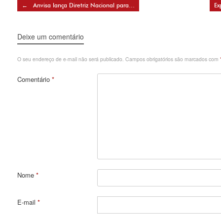
Post navigation
←
Anvisa lança Diretriz Nacional para…
Ex
Deixe um comentário
O seu endereço de e-mail não será publicado.
Campos obrigatórios são marcados com
Comentário
*
Nome
*
E-mail
*