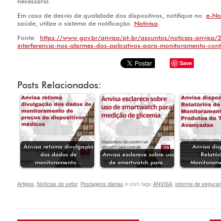
necessário.
Em caso de desvio de qualidade dos dispositivos, notifique no
e-Not
saúde, utilize o sistema de notificação
Notivisa
.
Fonte:
https://www.gov.br/anvisa/pt-br/assuntos/noticias-anvisa/
interferencia-nos-alarmes-dos-aplicativos-para-monitoramento-cont
Save
Posts Relacionados:
Anvisa retoma divulgação
Anvisa dis
dos dados de
Anvisa esclarece sobre uso
Relatór
monitoramento…
de smartwatch para…
Monitoram
Artigos
,
Notícias do setor
,
Postagens diárias
e com tags
ANVISA
,
informe de segura