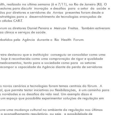
lth, realizado na ultima semana (6 e 7/11), no Rio de Janeiro (RJ). O
gestores para discutir
inovação
e desafios
para
o setor
da
saúde
e
dos por diretores e servidores da Anvisa presentes foram desde a
stratégias para o desenvolvimento de tecnologias avançadas de
 células CAR-T.
fórum os diretores Daniel Pereira e Meiruze Freitas. Também estiveram
a clínica e serviços de saúde.
ebatidos pela Agência durante o Rio Health Forum.
reira destacou que a instituição conseguiu se consolidar como uma
o hoje é reconhecida como uma comprovação de rigor e qualidade
 medicamentos, tanto para a sociedade como para os setores
 recompor a capacidade da Agência diante da perda de servidores
 os novos cenários e tecnologias foram temas centrais do fórum. A
, que permita testar iniciativas ou flexibilizações, é um caminho para
novidades e os desafios da vida real. Um exemplo disso é
 um espaço que possibilita experimentar soluções de regulação em
ouve uma mudança cultural no ambiente da regulação nos últimos
 o aconselhamento regulatório, ou seja, a possibilidade de