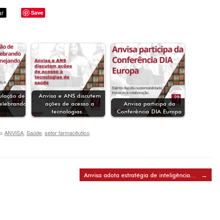
Save
ulação de
Anvisa e ANS discutem
elebrando
ações de acesso a
Anvisa participa da
tecnologias…
Conferência DIA Europa
gs
ANVISA
,
Saúde
,
setor farmacêutico
.
Anvisa adota estratégia de inteligência…
→