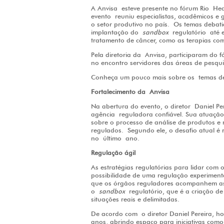
A Anvisa
esteve presente no fórum Rio
Hea
evento
reuniu especialistas, acadêmicos e 
o setor produtivo no país
.
Os temas debati
implantação do
sandbox
regulatório até e
tratamento de câncer, como as terapias com
Pela diretoria da Anvisa, participaram do 
no encontro servidores das áreas de pesquis
Conheça um pouco mais sobre os temas d
Fortalecimento da Anvisa
Na abertura do evento, o diretor Daniel Pe
agência reguladora confiável. Sua atuaçã
sobre o processo de análise de produtos e
regulados. Segundo ele, o desafio atual é
no último ano.
Regulação ágil
As estratégias regulatórias para lidar com
possibilidade de uma regulação experimental
que os órgãos reguladores acompanhem as 
o
sandbox
regulatório, que é a criação de
situações reais e delimitadas.
De acordo com o diretor Daniel Pereira, h
anos, abrindo espaço para iniciativas como