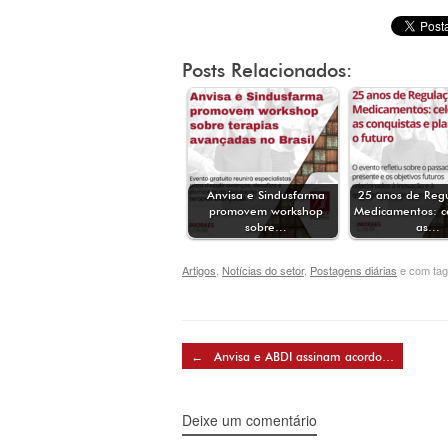
Posts Relacionados:
Anvisa e Sindusfarma
25 anos de Reg
promovem workshop
Medicamentos: c
sobre…
as…
Artigos
,
Notícias do setor
,
Postagens diárias
e com ta
Post navigation
←
Anvisa e ABDI assinam acordo…
Deixe um comentário