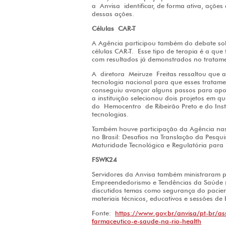
a Anvisa identificar, de forma ativa, ações
dessas ações.
Células CAR-T
A Agência participou também do debate sobr
células CAR-T. Esse tipo de terapia é a qu
com resultados já demonstrados no tratame
A diretora Meiruze Freitas ressaltou que
tecnologia nacional para que esses tratam
conseguiu avançar alguns passos para apoia
a instituição selecionou dois projetos em q
do Hemocentro de Ribeirão Preto e do Ins
tecnologias.
Também houve participação da Agência nas 
no Brasil: Desafios na Translação da Pesqu
Maturidade Tecnológica e Regulatória para 
FSWK24
Servidores da Anvisa também ministraram p
Empreendedorismo e Tendências da Saúde 
discutidos temas como segurança do pacien
materiais técnicos, educativos e sessões de
Fonte:
https://www.gov.br/anvisa/pt-br/as
farmaceutico-e-saude-na-rio-health