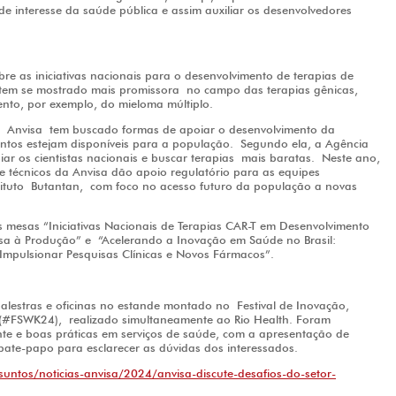
 de interesse da saúde pública e assim auxiliar os desenvolvedores
e as iniciativas nacionais para o desenvolvimento de terapias de
e tem se mostrado mais promissora no campo das terapias gênicas,
nto, por exemplo, do mieloma múltiplo.
 a Anvisa tem buscado formas de apoiar o desenvolvimento da
entos estejam disponíveis para a população. Segundo ela, a Agência
r os cientistas nacionais e buscar terapias mais baratas. Neste ano,
ue técnicos da Anvisa dão apoio regulatório para as equipes
tituto Butantan, com foco no acesso futuro da população a novas
mesas “Iniciativas Nacionais de Terapias CAR-T em Desenvolvimento
isa à Produção” e “Acelerando a Inovação em Saúde no Brasil:
Impulsionar Pesquisas Clínicas e Novos Fármacos”.
alestras e oficinas no estande montado no Festival de Inovação,
(#FSWK24), realizado simultaneamente ao Rio Health. Foram
te e boas práticas em serviços de saúde, com a apresentação de
 bate-papo para esclarecer as dúvidas dos interessados.
suntos/noticias-anvisa/2024/anvisa-discute-desafios-do-setor-