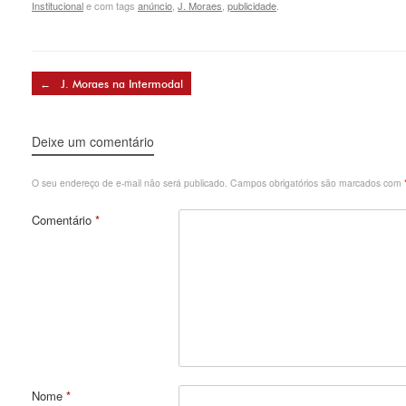
Institucional
e com tags
anúncio
,
J. Moraes
,
publicidade
.
Post navigation
←
J. Moraes na Intermodal
Deixe um comentário
O seu endereço de e-mail não será publicado.
Campos obrigatórios são marcados com
Comentário
*
Nome
*