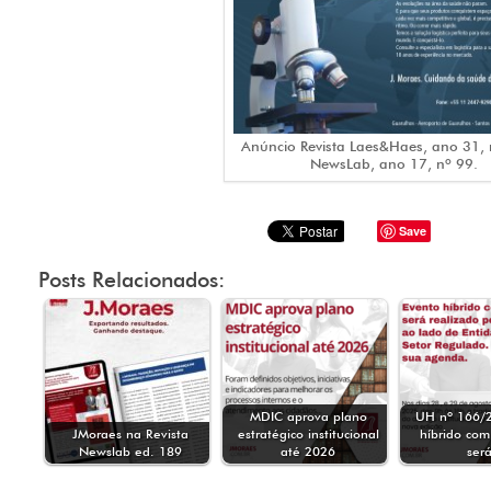
Anúncio Revista Laes&Haes, ano 31, 
NewsLab, ano 17, nº 99.
Save
Posts Relacionados:
MDIC aprova plano
UH nº 166/2
JMoraes na Revista
estratégico institucional
híbrido co
Newslab ed. 189
até 2026
ser