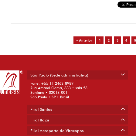
Post navigation
« Anterior
1
2
3
4
5
São Paulo (Sede administrativa)
Fone: +55 11 2463-8989
Rua Amaral Gama, 333 • sala 53
Santana • 02018-001
São Paulo • SP • Brasil
Filial Santos
Filial Itajaí
Filial Aeroporto de Viracopos